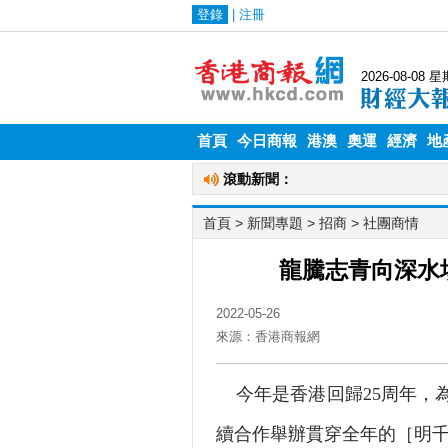
首頁
今日商報
港澳
奧運
經濟
地
首頁
> 新聞專題 >
招商
>
社團商情
龍騰志青向深水
2022-05-26
來源：香港商報網
今年是香港回歸25周年，
續合作舉辦貫穿全年的［明千