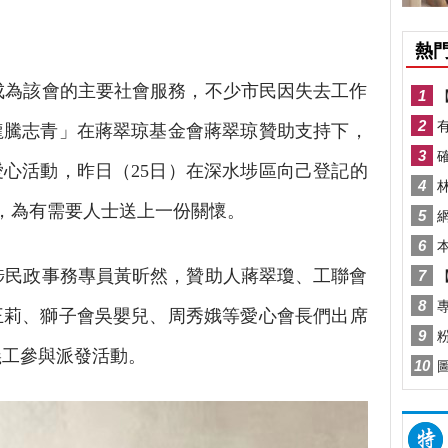
為該會的主要社會服務，不少市民因失去工作
龍騰志青」在蔣翠琼基金會蔣翠琼贊助支持下，
心活動，昨日（25日）在深水埗區向己登記的
袋，為有需要人士送上一份關懷。
民政事務專員黃昕然，贊助人蔣翠瓊、工聯會
王莉、獅子會吳嬰兒、周秀娥等愛心會長們出席
義工參與派發活動。