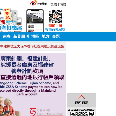
刊
南粵
新界周刊
灣區
地方
專題