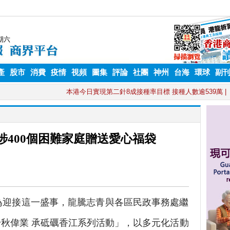
產
股市
消費
疫情
視頻
圖集
評論
社團
神州
台海
環球
副
埗400個困難家庭贈送愛心福袋
為迎接這一盛事，龍騰志青與各區民政事務處繼
秋偉業 承砥礪香江系列活動」，以多元化活動