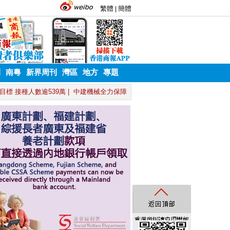
刊
南粵
新界周刊
灣區
地方
專題