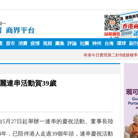
產
股市
消費
疫情
視頻
圖集
評論
社團
神州
台海
環球
副
麗連串活動賀39歲
由5月27日起舉辦一連串的慶祝活動。董事長陸
83年，已陪伴港人走過39個年頭，連串慶祝活動