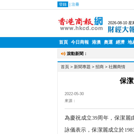
首頁
今日商報
港澳
奧運
經濟
地
首頁
> 新聞專題 >
招商
>
社團商情
保潔
2022-05-30
來源：
為慶祝成立39周年，保潔麗
詠儀表示，保潔麗成立於19