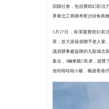
回饋社會，包括贊助幻彩活
界東北工商聯考察沙頭角商
5月27日，保潔麗贊助幻
茶，並大派福袋贈予老人家
議員辦事處協辦的九龍城念親
集合，3輛車載長者，遊覽
坐哇啦哇啦小艇，暢遊香港