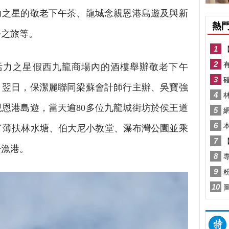
力之星的敬老下午茶、龍城念親恩港島遊及與新
務之旅等。
彩活力之星假西九龍商場內的酒樓舉辦敬老下午
。翌日，保潔麗聯同梁蘇會計師行主辦、吳寶強
恩港島遊，當天逾80多位九龍城街坊於侯王道
了薄扶林水塘、伯大尼小教堂、瀑布灣公園並乘
仔漁港。