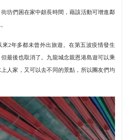
，街坊們困在家中頗長時間，藉該活動可增進鄰
悅。
以來2年多都未曾外出旅遊。在第五波疫情發生
，但最後也取消了。九龍城念親恩港島遊可以乘
水上人家，又可以去不同的景點，所以團友們均