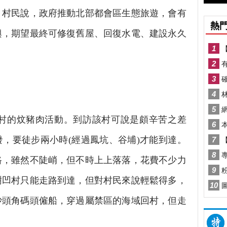
。村民說，政府推動北部都會區生態旅遊，會有
興，期望最終可修復舊屋、回復水電、建設永久
的炆豬肉活動。到訪該村可說是頗辛苦之差
，要徒步兩小時(經過鳳坑、谷埔)才能到達。
路，雖然不陡峭，但不時上上落落，花費不少力
樹凹村只能走路到達，但對村民來說輕鬆得多，
沙頭角碼頭僱船，穿過屬禁區的海域回村，但走