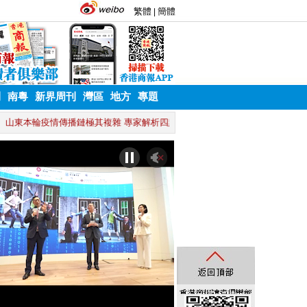
刊
南粵
新界周刊
灣區
地方
專題