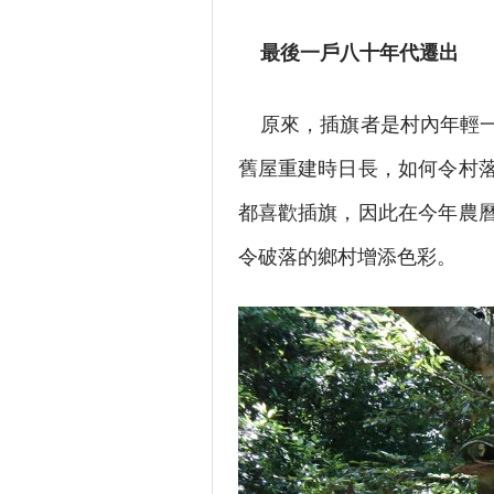
最後一戶八十年代遷出
原來，插旗者是村內年輕一
舊屋重建時日長，如何令村
都喜歡插旗，因此在今年農
令破落的鄉村增添色彩。