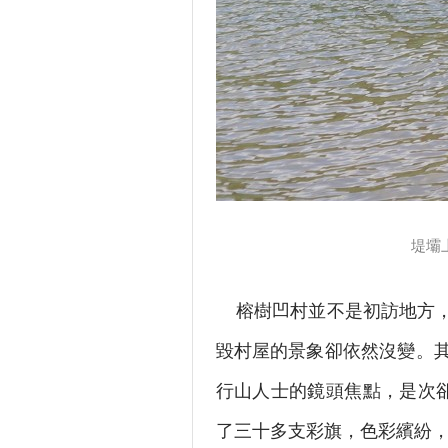
堤壩上
榕樹凹村並不是初訪地方，
毀村屋的景象卻依然沒變。
行山人士的鏡頭焦點，是次卻
了三十多支彩旗，色彩繽紛