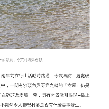
的彩旗，令荒村增添色彩。
兩年前在行山活動時路過，今次再訪，處處破
其中，一間有沙頭角吳哥窟之稱的「樹屋」仍是
在碼頭及堤壩一帶，另有奇景吸引眼球--插上
，不期然令人聯想村落是否有什麼喜事發生。