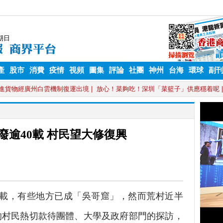
產
股市
消費
疫情
視頻
圖集
評論
社團
神州
台海
環球
副
廢逾40載 村民望大修復興
 載，有些地方已成「吳哥窟」，然而荒村近半
的村民熱切款待團體、大學及政府部門的探訪，