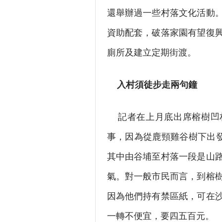
還舉辦過一些村落文化活動
資助配套，破落家園有望復
廁所及建立定期街渡。
入村須徒步走兩句鐘
記者在上月底出席榕樹凹村
事，因為從鹿頸雞谷樹下出發
其中由谷埔至村落一段是山
氣。對一般市民而言，到榕
因為他們持有禁區紙，可在
一轉不便宜，要四五百元。