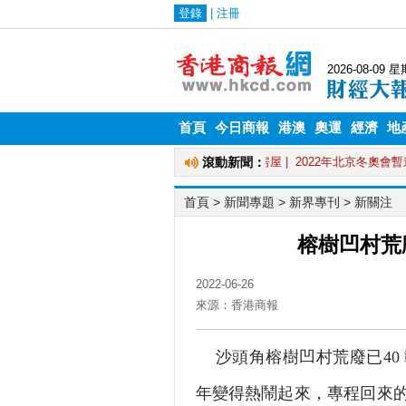
首頁
今日商報
港澳
奧運
經濟
地
首頁
> 新聞專題 >
新界專刊
>
新關注
榕樹凹村荒
2022-06-26
來源：香港商報
沙頭角榕樹凹村荒廢已40
年變得熱鬧起來，專程回來