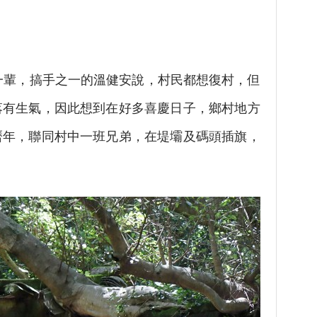
輩，搞手之一的溫健安說，村民都想復村，但
落有生氣，因此想到在好多喜慶日子，鄉村地方
曆年，聯同村中一班兄弟，在堤壩及碼頭插旗，