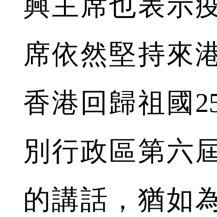
興主席也表示
席依然堅持來
香港回歸祖國2
別行政區第六
的講話，猶如