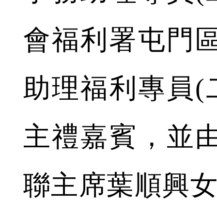
會福利署屯門
助理福利專員(
主禮嘉賓，並
聯主席葉順興女士B