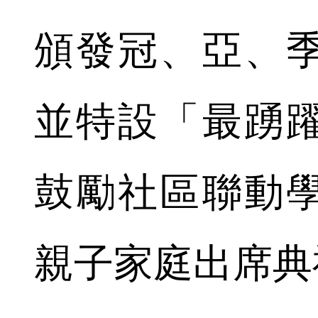
頒發冠、亞、季
並特設「最踴
鼓勵社區聯動學
親子家庭出席典