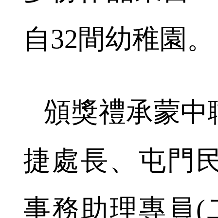
自32間幼稚園。
頒獎禮承蒙中
捷處長、屯門
事務助理專員(