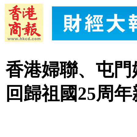
香港婦聯、屯門
回歸祖國25周