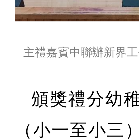
主禮嘉賓中聯辦新界工
頒獎禮分幼稚
（小一至小三