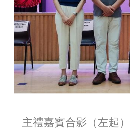
主禮嘉賓合影（左起）