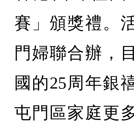
賽」頒獎禮。
門婦聯合辦，
國的25周年銀
屯門區家庭更