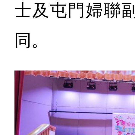
士及屯門婦聯
同。