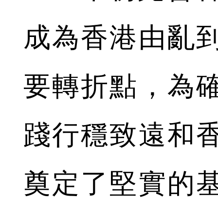
成為香港由亂
要轉折點，為
踐行穩致遠和
奠定了堅實的