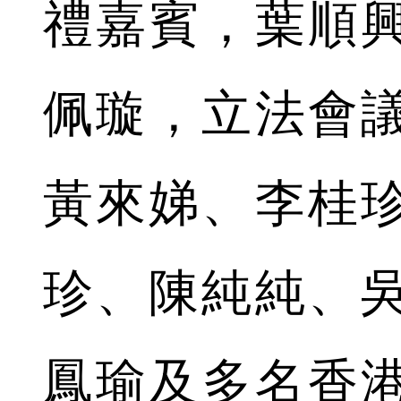
禮嘉賓，葉順
佩璇，立法會
黃來娣、李桂
珍、陳純純、
鳳瑜及多名香