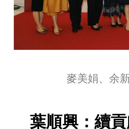
麥美娟、余
葉順興：續貢