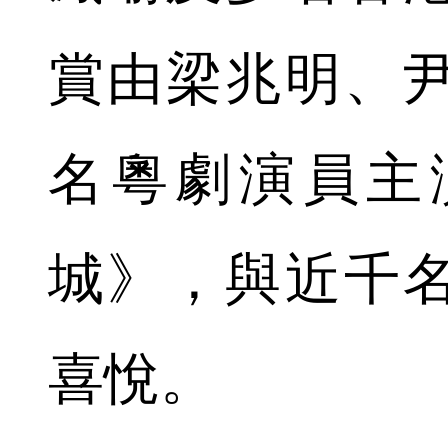
賞由梁兆明、
名粵劇演員主
城》，與近千
喜悅。