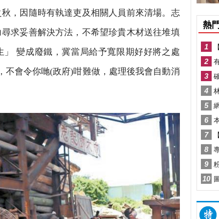
之秋，因隨時有執達吏及相關人員前來清場。志
力尋求妥善解決方法，不希望珍貴木材送往堆填
生」 變成廢鐵，冀當局給予寬限期好好將之處
se，不會令你哋(政府)咁難做，處理後我會自動消