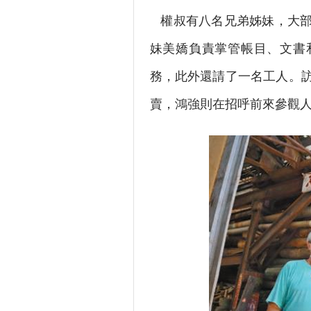
權叔有八名兄弟姊妹，大部
妹美嬌負責掌管帳目、文書
務，此外還請了一名工人。
賣，鴻強則在招呼前來參觀