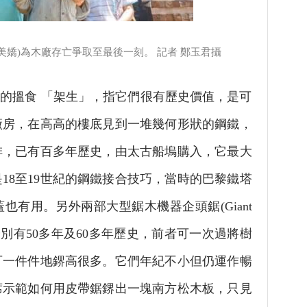
嬌)為木廠存亡爭取至最後一刻。 記者 鄭玉君攝
的搵食 「架生」，指它們很有歷史價值，是可
廠房，在高高的樓底見到一堆幾何形狀的鋼鐵，
排，已有百多年歷史，由太古船塢購入，它最大
18至19世紀的鋼鐵接合技巧，當時的巴黎鐵塔
也有用。另外兩部大型鋸木機器企頭鋸(Giant
w)，分別有50多年及60多年歷史，前者可一次過將樹
可一件件地鎅高很多。它們年紀不小但仍運作暢
席示範如何用皮帶鋸鎅出一塊南方松木板，只見