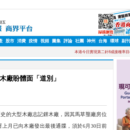
產
股市
消費
疫情
視頻
圖集
評論
社團
神州
台海
環球
副
木廠盼體面「道別」
史的大型木廠志記鎅木廠，因其馬草壟廠房位
上月已向木廠發出最後通牒，須於6月30日前