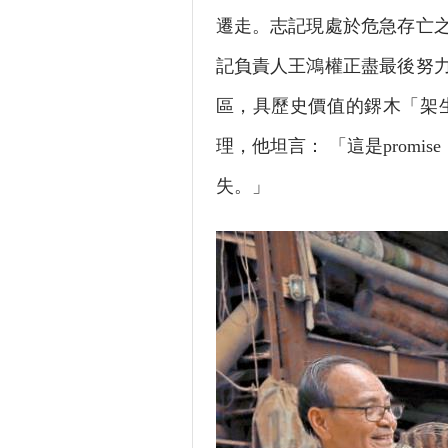
遷走。志記現處於危急存亡
記負責人王鴻權正盡最後努
區，具歷史價值的鎅木「架
理，他坦言： 「這是promi
失。」