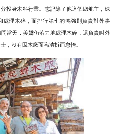
分投身木料行業。志記除了他這個總舵主，妹
和處理木碎，而排行第七的鴻強則負責對外事
訪問當天，美嬌仍落力地處理木碎，還負責叫外
人士，沒有因木廠面臨清拆而怠惰。