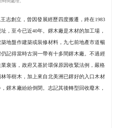
些時間處理。
親王志創立，曾因發展經歷四度搬遷，終在1983
址，至今已近40年。鎅木廠是木材的加工場，
建築地盤作建築或裝修材料，九七前地產市道暢
權仍記得當時古洞一帶有十多間鎅木廠。不過經
建造業衰落，政府又基於環保原因收緊法例，嚴格
雨林等樹木，加上來自北美洲已鎅好的入口木材
爭，鎅木廠紛紛倒閉。志記其後轉型回收廢木，