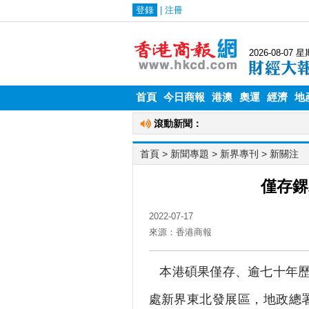
首頁
今日商報
港澳
奧運
經濟
地
首頁
> 新聞專題 >
新界專刊
>
新關注
僅存鎅
2022-07-17
來源：香港商報
本港碩果僅存、逾七十年歷
處新界東北發展區，地政總署