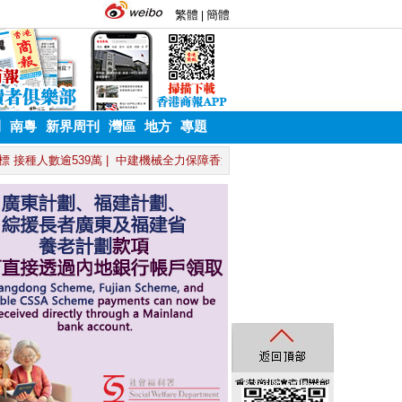
刊
南粵
新界周刊
灣區
地方
專題