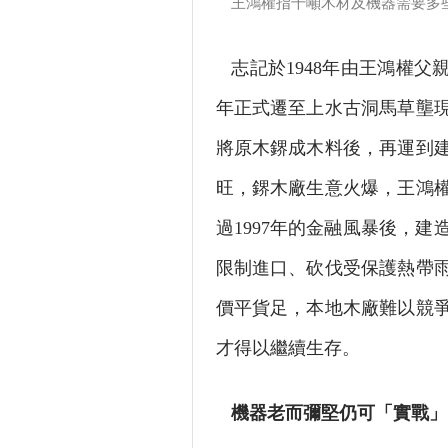
王鴻權指千噸木材及機器需要多
志記於1948年由王鴻權父
年正式遷至上水古洞馬草壟現
將原木鎅成木料後，再運到
旺，鎅木廠生意火爆，王鴻
過1997年的金融風暴後，
限制進口、砍伐受保護熱帶
價平貨足，本地木廠難以競
才得以繼續生存。
機器老而彌堅仍可「實戰」