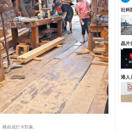
權叔成打卡對象。