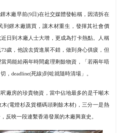
木廠早前(9日)在社交媒體發帖稱，因清拆在
民到鎅木廠購買，讓木材重生，發揮其社會價
此近日到木廠人士大增，更成為打卡熱點。人稱
73歲，他說去貨進展不錯，做到身心俱疲，但
望當局能給兩年時間處理剩餘物資，「若兩年唔
deadline(死線)到咗就隨時清場」。
呎廠房的珍貴物資，當中佔地最多的是千噸木
木(電燈杉及貨櫃碼頭剩餘木材)，三分一是熱
合，反映一段連繫香港發展的木廠興衰史。