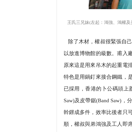
王氏三兄妹(左起：鴻強、鴻權及美
除了木材，權叔很緊張自己
以放進博物館的級數。甫入
原來這是用來吊木的起重電
特色是用鍋釘來接合鋼鐵，是
已採用，香港的卜公碼頭上蓋
Saw)及皮帶鋸(Band Sa
幹鎅成多件，效率比後者只
順，權叔與弟鴻強及工人即