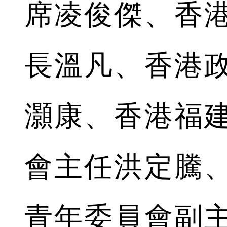
席凌俊傑、香
長溫凡、香港
灝康、香港福
會主任洪定騰
青年委員會副