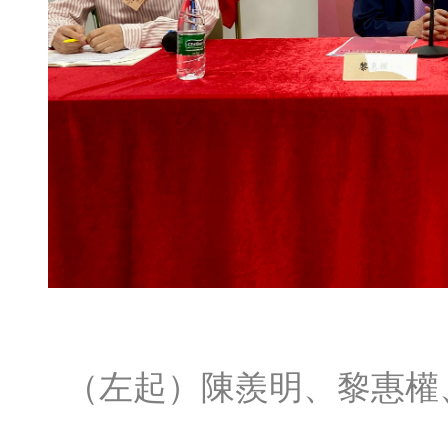
（左起）陳羨明、黎惠權