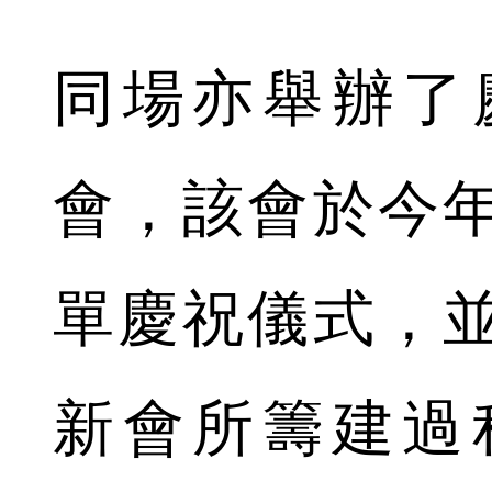
同場亦舉辦了
會，該會於今
單慶祝儀式，
新會所籌建過