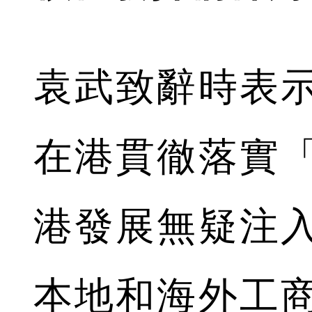
袁武致辭時表
在港貫徹落實
港發展無疑注
本地和海外工