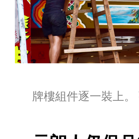
牌樓組件逐一裝上。