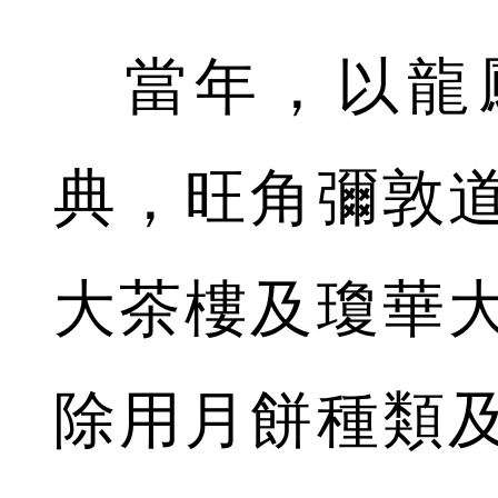
當年，以龍
典，旺角彌敦
大茶樓及瓊華
除用月餅種類