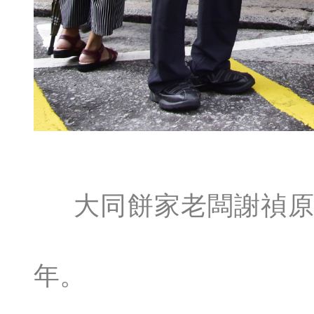
大同餅家老闆謝禎原
年。