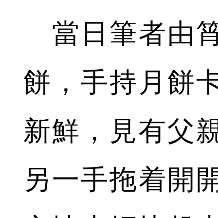
當日筆者由筲
餅，手持月餅
新鮮，見有父
另一手拖着開