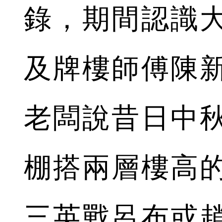
錄，期間認識
及牌樓師傅陳
老闆說昔日中
棚搭兩層樓高
三英戰呂布或