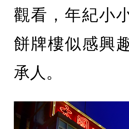
觀看，年紀小
餅牌樓似感興
承人。