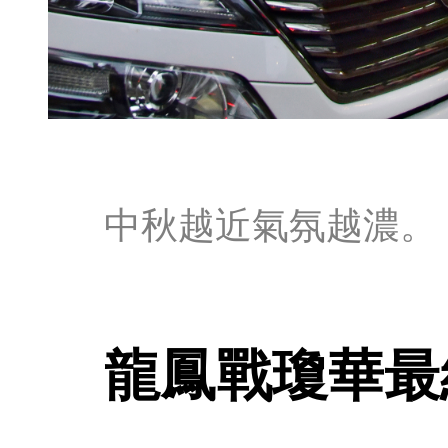
中秋越近氣氛越濃。
龍鳳戰瓊華最