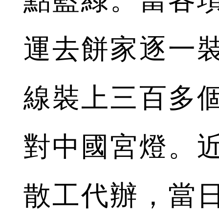
運去餅家逐一
線裝上三百多
對中國宮燈。
散工代辦，當