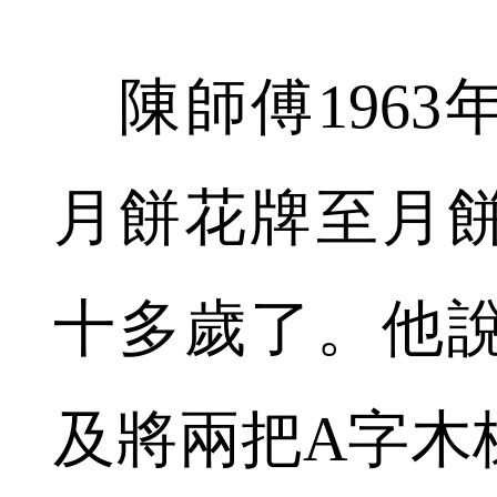
陳師傅1963
月餅花牌至月
十多歲了。他
及將兩把A字木