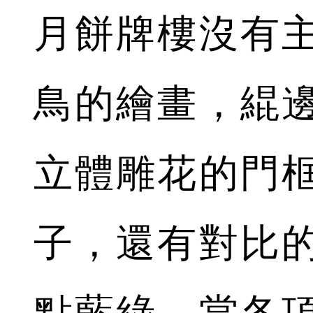
月餅牌樓沒有
鳥的繪畫，緄
立體雕花的門
子，還有對比
點藍綠。當各