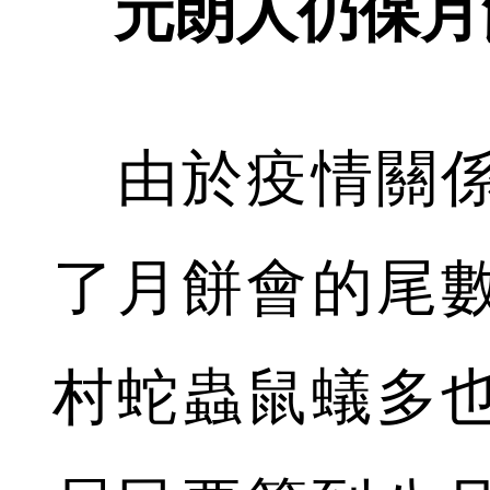
元朗人仍保月
由於疫情關係
了月餅會的尾
村蛇蟲鼠蟻多