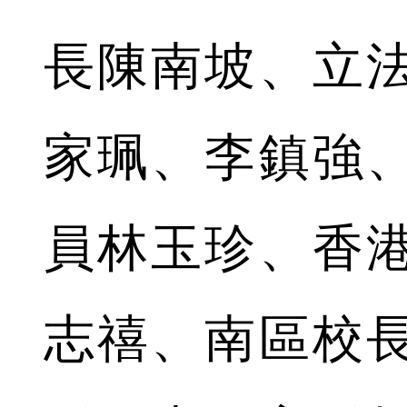
長陳南坡、立
家珮、李鎮強
員林玉珍、香
志禧、南區校