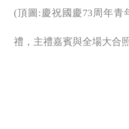
(頂圖:慶祝國慶73周年
禮，主禮嘉賓與全場大合照