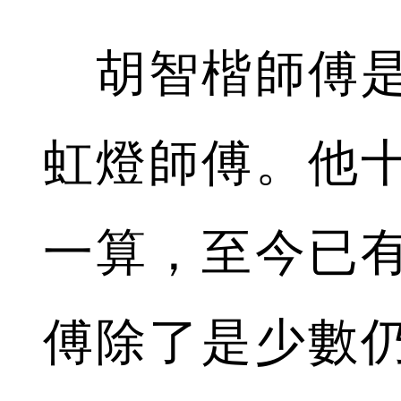
胡智楷師傅是
虹燈師傅。他
一算，至今已
傅除了是少數