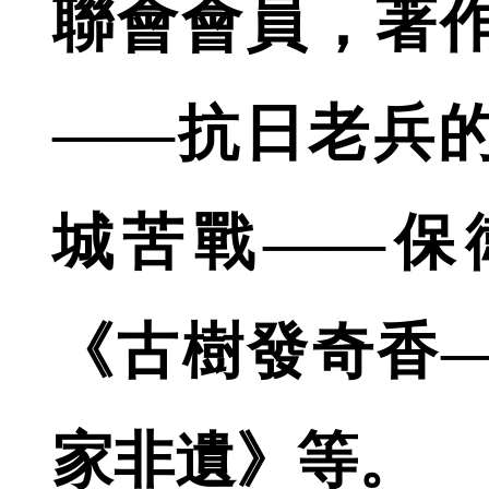
聯會會員，著
——抗日老兵
城苦戰——保
《古樹發奇香
家非遺》等。