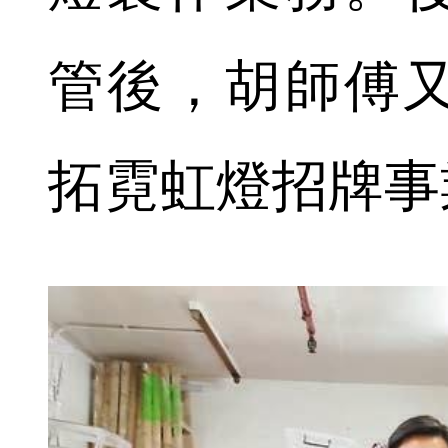
管後，胡師傅
拓霓虹燈招牌事