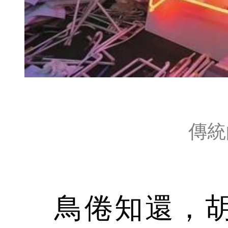
傳統
鳥倦知還，胡