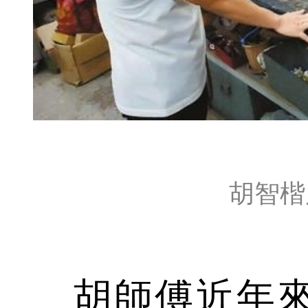
胡智楷
胡師傅近年來