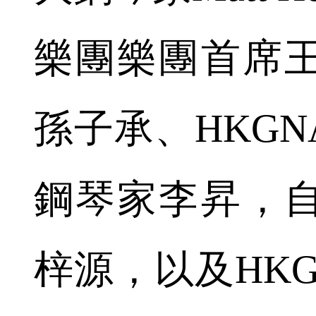
樂團樂團首席
孫子承、HKG
鋼琴家李昇，
梓源，以及HK