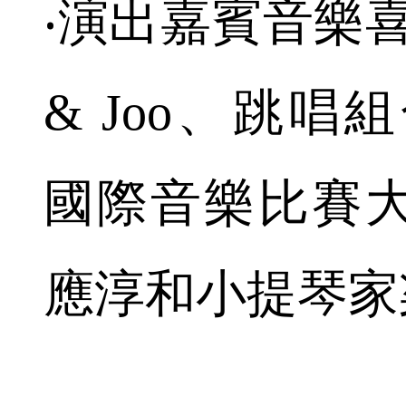
‧演出嘉賓音樂喜劇
& Joo、跳唱組
國際音樂比賽
應淳和小提琴家