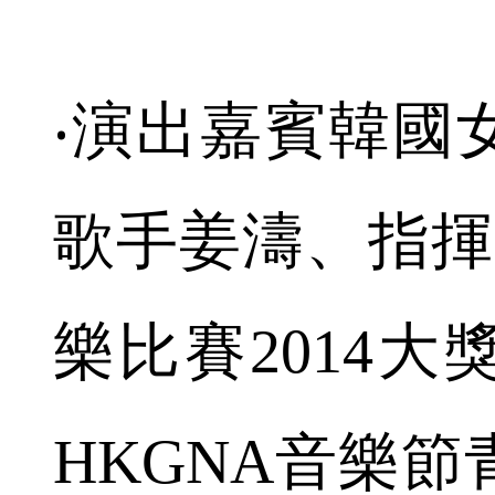
‧演出嘉賓韓國
歌手姜濤、指揮
樂比賽2014
HKGNA音樂