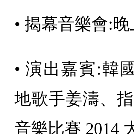
• 揭幕音樂會:晚上
• 演出嘉賓:
地歌手姜濤、指
音樂比賽 2014