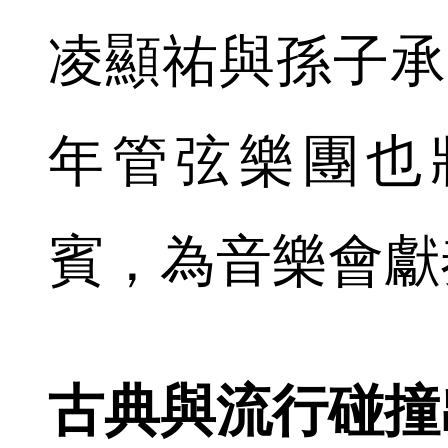
凌顯祐與孫子承
年管弦樂團也
賓，為音樂會獻
古典與流行碰撞