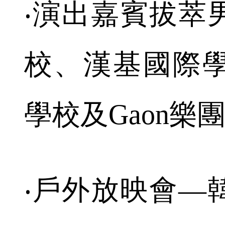
‧演出嘉賓拔萃
校、漢基國際
學校及Gaon樂
‧戶外放映會—