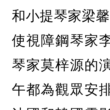
和小提琴家梁馨
使視障鋼琴家
琴家莫梓源的
午都為觀眾安