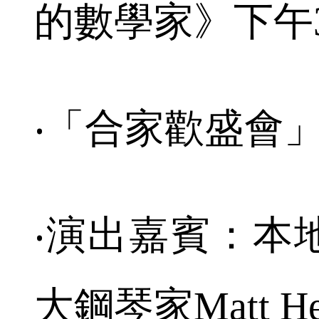
的數學家》下午3
‧「合家歡盛會
‧演出嘉賓：本
大鋼琴家Matt H