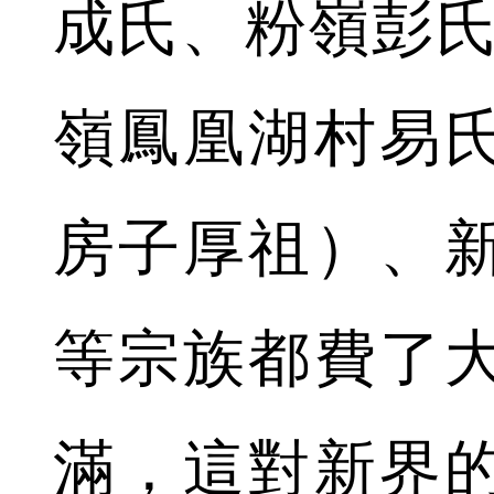
成氏、粉嶺彭氏
嶺鳳凰湖村易
房子厚祖）、
等宗族都費了
滿，這對新界