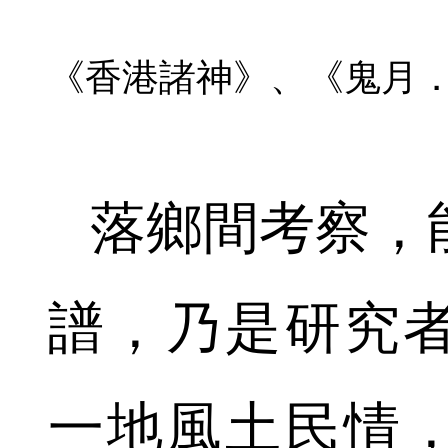
《香港諸神》、《鬼月
落鄉間考察，
譜，乃是研究
一地風土民情