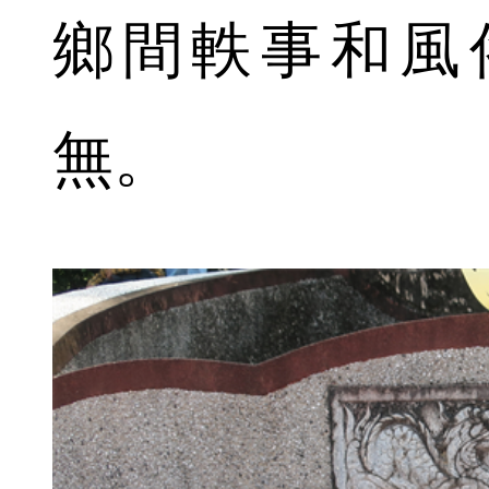
鄉間軼事和風
無。