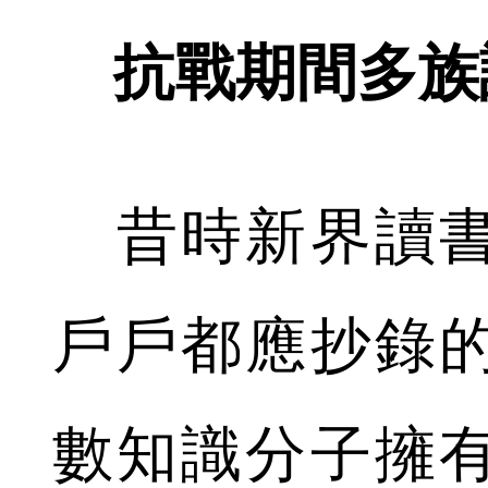
抗戰期間多族
昔時新界讀書
戶戶都應抄錄
數知識分子擁