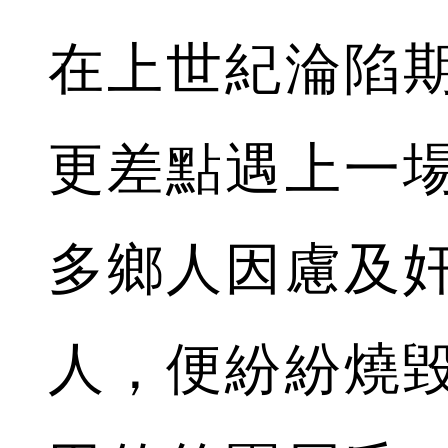
在上世紀淪陷
更差點遇上一
多鄉人因慮及
人，便紛紛燒