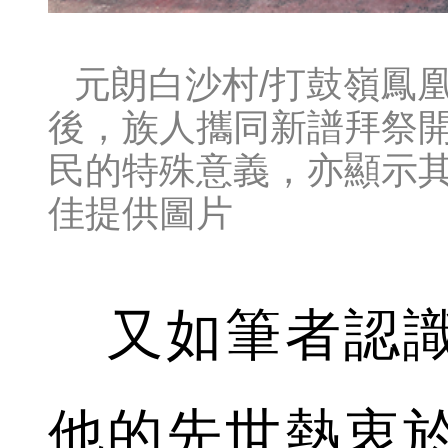
元朗白沙村/打鼓嶺鳳凰
後，族人攜同新譜拜祭
民的特殊意義，亦顯示其
佳提供圖片
又如筆者認識
他的先世熱衷