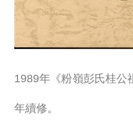
1989年《粉嶺彭氏桂公
年續修。