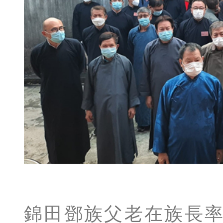
錦田鄧族父老在族長