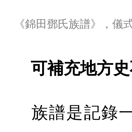
《錦田鄧氏族譜》，儀
可補充地方史
族譜是記錄一