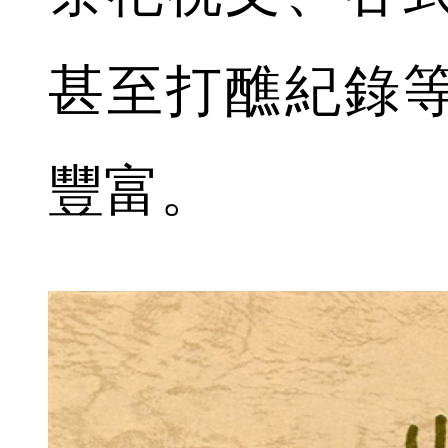
甚至打醮紀錄
豐富。