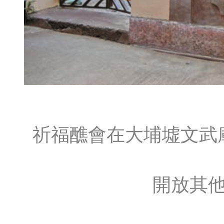
祈福醮會在大埔墟文武
開放其