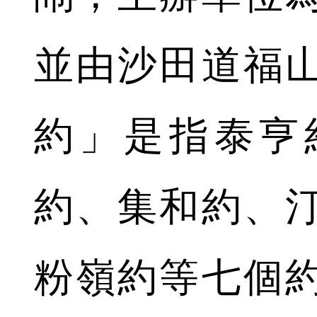
並由沙田道福
約」是指泰亨
約、集和約、
粉嶺約等七個