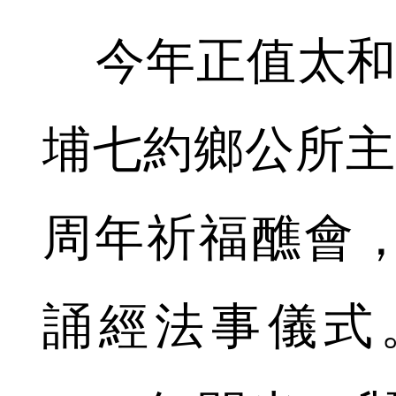
今年正值太和墟
埔七約鄉公所主
周年祈福醮會
誦經法事儀式