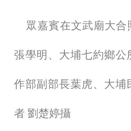
眾嘉賓在文武廟大合
張學明、大埔七約鄉公
作部副部長葉虎、大埔
者 劉楚婷攝