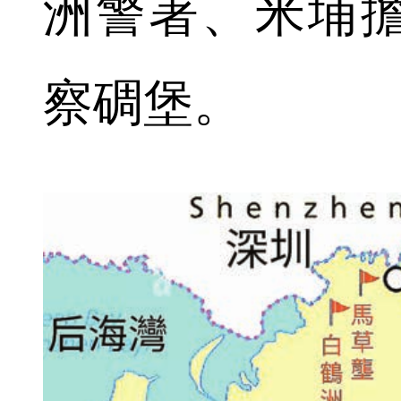
洲警署、米埔
察碉堡。