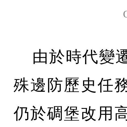
由於時代變遷
殊邊防歷史任
仍於碉堡改用