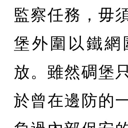
監察任務，毋
堡外圍以鐵網
放。雖然碉堡只
於曾在邊防的