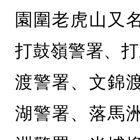
園圍老虎山又
打鼓嶺警署、打
渡警署、文錦
湖警署、落馬