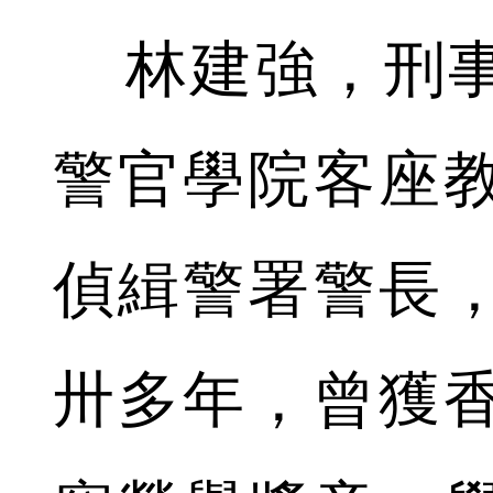
林建強，刑事
警官學院客座
偵緝警署警長
卅多年，曾獲