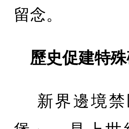
留念。
歷史促建特殊
新界邊境禁