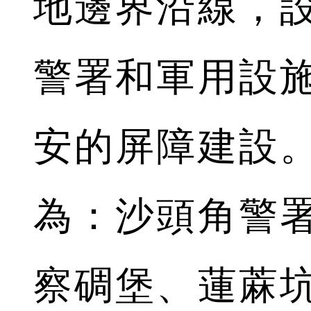
地邊界沿線，
警署和軍用設
安的屏障建設
為：沙頭角警
察碉堡、蓮蔴