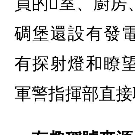
員的室、廚房
碉堡還設有發
有探射燈和瞭
軍警指揮部直接