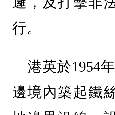
邏，及打擊非
行。
港英於1954
邊境內築起鐵