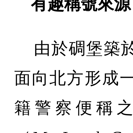
有趣稱號來源
由於碉堡築於
面向北方形成
籍警察便稱