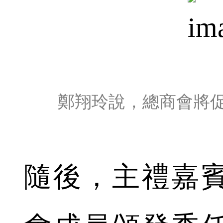
鄭翔玲說，總商會將
隨後，主禮嘉