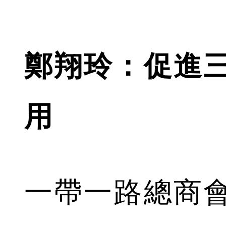
鄭翔玲：促進
用
一帶一路總商