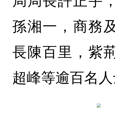
局局長許正宇
孫湘一，商務
長陳百里，紫
超峰等逾百名人