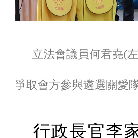
立法會議員何君堯(左
爭取會方參與遴選關愛隊。
行政長官李家