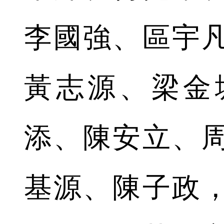
李國強、區宇
黃志源、梁金
添、陳安立、
基源、陳子政