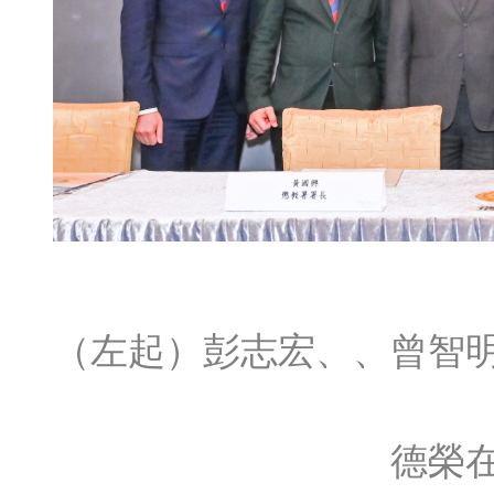
（左起）彭志宏、、曾智
德榮