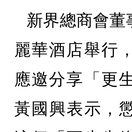
新界總商會董
麗華酒店舉行
應邀分享「更
黃國興表示，懲