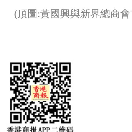
(頂圖:黃國興與新界總商會