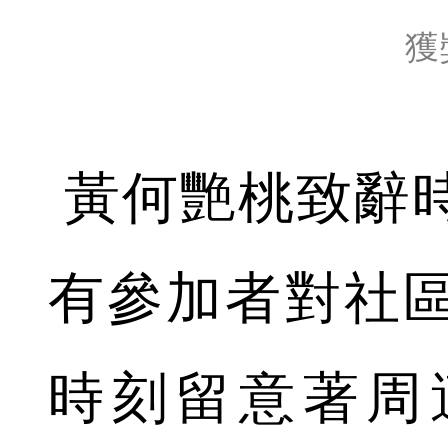
獲
黃何艷桃致辭
有參加者對社
時刻留意著周