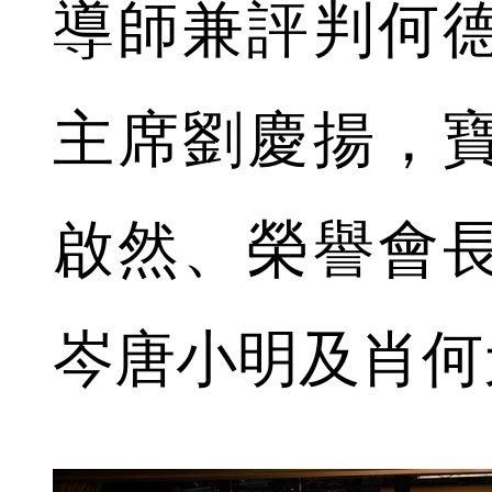
導師兼評判何
主席劉慶揚，
啟然、榮譽會
岑唐小明及肖何