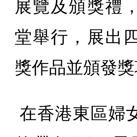
展覽及頒獎禮
堂舉行，展出
獎作品並頒發獎
在香港東區婦