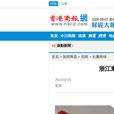
首頁
今日商報
港澳
奧運
經濟
地
首頁
> 新聞專題 >
招商
>
社團商情
浙江
2023-02-01
來源：