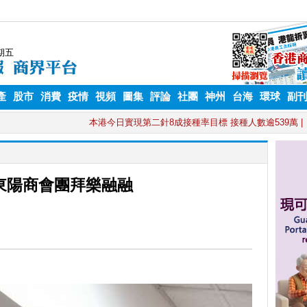
產
股市
消費
疫情
視頻
圖集
評論
社團
神州
台海
環球
副
東陽商會團拜樂融融