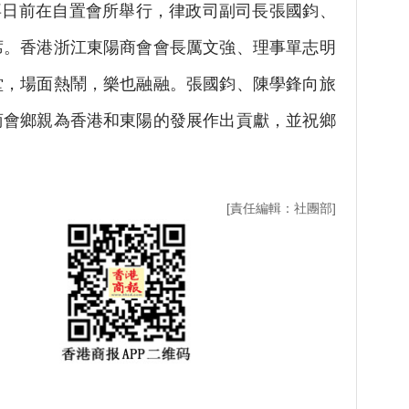
日前在自置會所舉行，律政司副司長張國鈞、
席。香港浙江東陽商會會長厲文強、理事單志明
堂，場面熱鬧，樂也融融。張國鈞、陳學鋒向旅
商會鄉親為香港和東陽的發展作出貢獻，並祝鄉
[責任編輯：社團部]