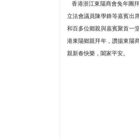
香港浙江東陽商會兔年團拜
立法會議員陳學鋒等嘉賓出
和百多位鄉親與嘉賓聚首一
港東陽鄉親拜年，讚揚東陽
親新春快樂，闔家平安。