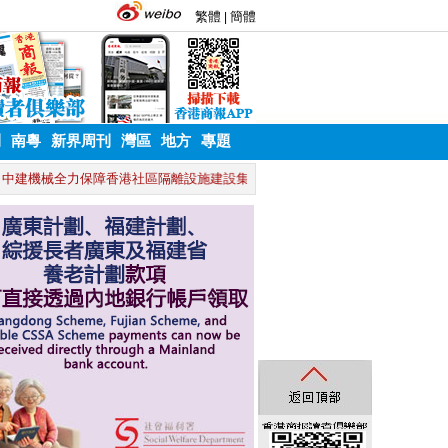
刊
南粵
新界周刊
灣區
地方
專題