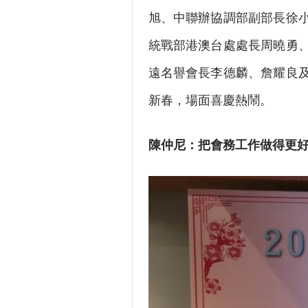
旭、中聯辦協調部副部長徐
統戰部港澳台處處長周曉勇
遠名譽會長李德麟、詹耀良
新春，場面喜慶熱鬧。
陳仲尼：把會務工作做得更