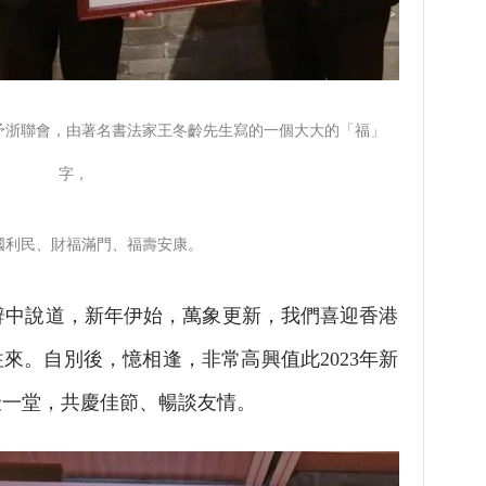
予浙聯會，由著名書法家王冬齡先生寫的一個大大的「福」
字，
國利民、財福滿門、福壽安康。
中說道，新年伊始，萬象更新，我們喜迎香港
來。自別後，憶相逢，非常高興值此2023年新
聚一堂，共慶佳節、暢談友情。