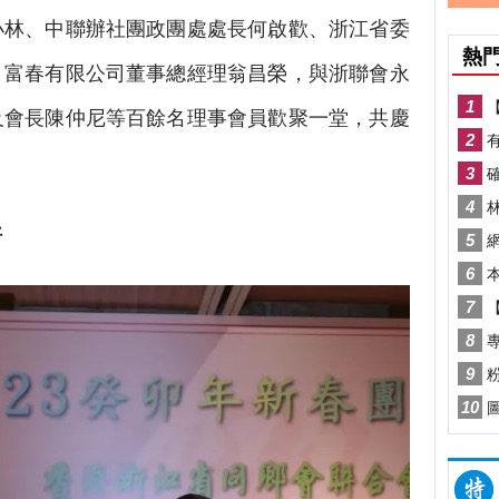
小林、中聯辦社團政團處處長何啟歡、浙江省委
、富春有限公司董事總經理翁昌榮，與浙聯會永
及會長陳仲尼等百餘名理事會員歡聚一堂，共慶
好