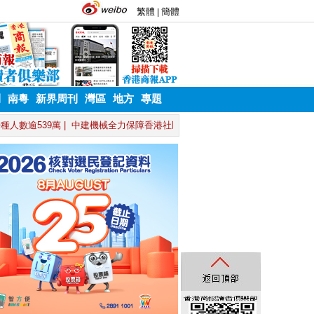
刊
南粵
新界周刊
灣區
地方
專題