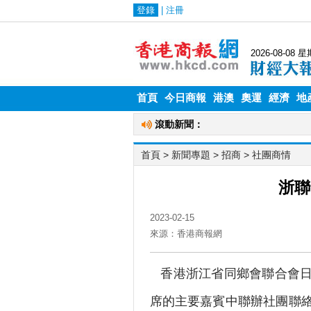
首頁
今日商報
港澳
奧運
經濟
地
首頁
> 新聞專題 >
招商
>
社團商情
浙聯
2023-02-15
來源：香港商報網
香港浙江省同鄉會聯合會日
席的主要嘉賓中聯辦社團聯