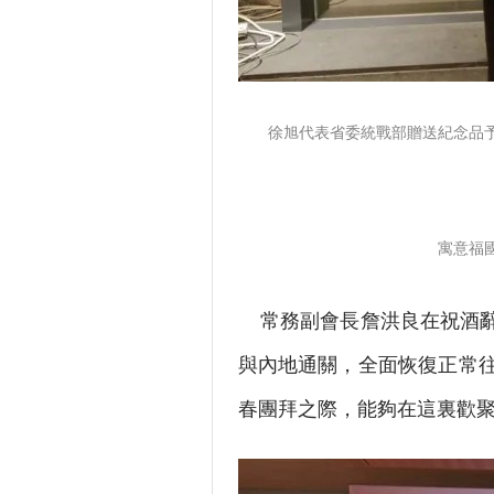
徐旭代表省委統戰部贈送紀念品
寓意福
常務副會長詹洪良在祝酒辭
與內地通關，全面恢復正常往
春團拜之際，能夠在這裏歡