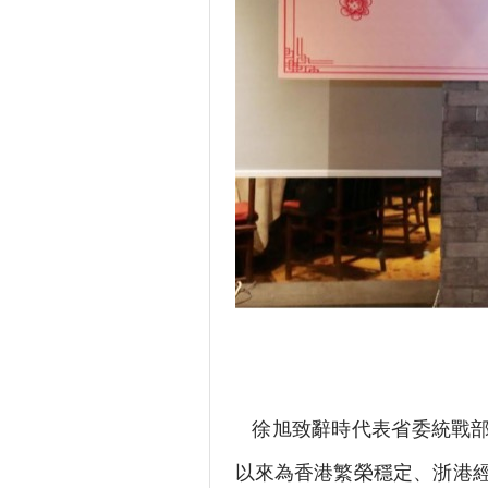
徐旭致辭時代表省委統戰部，
以來為香港繁榮穩定、浙港