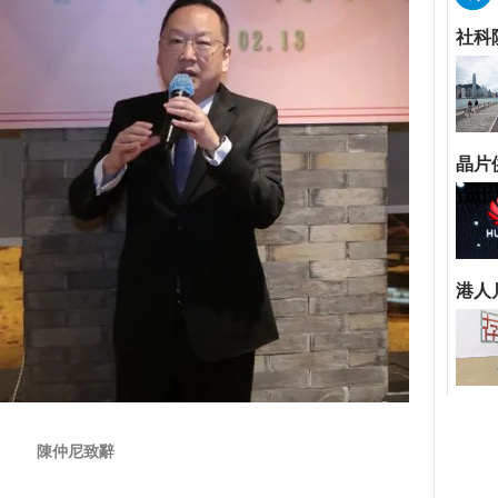
陳仲尼致辭