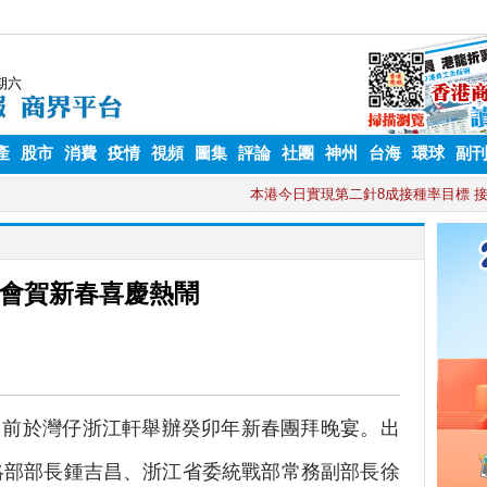
產
股市
消費
疫情
視頻
圖集
評論
社團
神州
台海
環球
副
會賀新春喜慶熱鬧
前於灣仔浙江軒舉辦癸卯年新春團拜晚宴。出
絡部部長鍾吉昌、浙江省委統戰部常務副部長徐