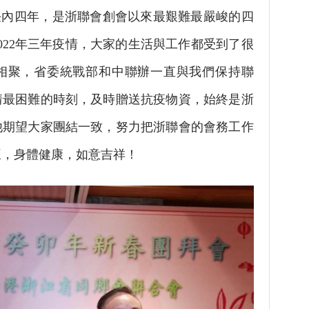
內四年，是浙聯會創會以來最艱難最嚴峻的四
至2022年三年疫情，大家的生活與工作都受到了很
相聚，省委統戰部和中聯辦一直與我們保持聯
情最困難的時刻，及時贈送抗疫物資，始終是浙
他期望大家團結一致，努力把浙聯會的會務工作
旺，身體健康，如意吉祥！