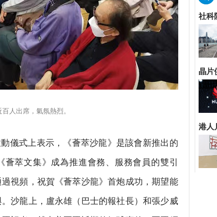
近百人出席，氣氛熱烈。
動儀式上表示，《薈萃沙龍》是該會新推出的
《薈萃文集》成為推進會務、服務會員的雙引
通過視頻，祝賀《薈萃沙龍》首炮成功，期望能
與。沙龍上，盧永雄（巴士的報社長）和張少威