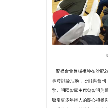
資媒會會長楊祖坤在沙龍啟
事時討論活動，盼能與會刊
擎。明匯智庫主席曾智明則
吸引更多年輕人的關心和參