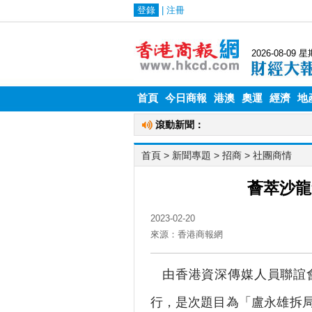
首頁
今日商報
港澳
奧運
經濟
地
首頁
> 新聞專題 >
招商
>
社團商情
薈萃沙龍
2023-02-20
來源：香港商報網
由香港資深傳媒人員聯誼會
行，是次題目為「盧永雄拆