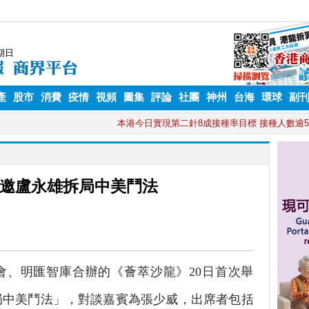
產
股市
消費
疫情
視頻
圖集
評論
社團
神州
台海
環球
副
邀盧永雄拆局中美鬥法
、明匯智庫合辦的《薈萃沙龍》20日首次舉
局中美鬥法」，對談嘉賓為張少威，出席者包括