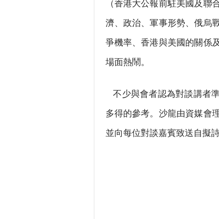
（香港大公報前駐美國及聯
濟、政治、軍事形勢、俄烏
爭機率、香港與美國的關係
場面熱鬧。
不少與會者認為對談講者準
多得的參考。沙龍由資媒會
並向每位對談嘉賓致送自擬