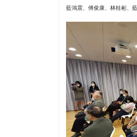
藍鴻震、傅俊康、林桂彬、