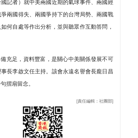
合國記者）就中美兩國近期的氣球事件、兩國經
戰爭兩國得失、兩國爭持下的台灣局勢、兩國戰
及如何自處等作出分析，並與聽眾作互動答問，
備充足，資料豐富，是關心中美關係發展不可
理事長李啟文任主持。該會永遠名譽會長龐日昌
詩句摺扇留念。
[責任編輯：社團部]