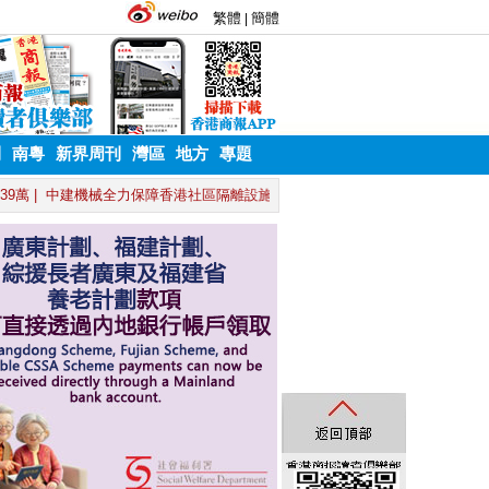
刊
南粵
新界周刊
灣區
地方
專題