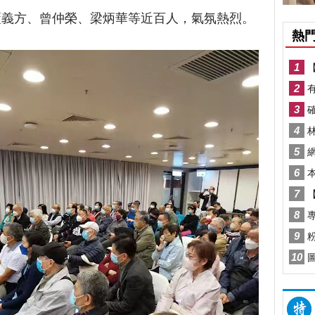
藍義方、曾仲榮、梁炳華等近百人，氣氛熱烈。