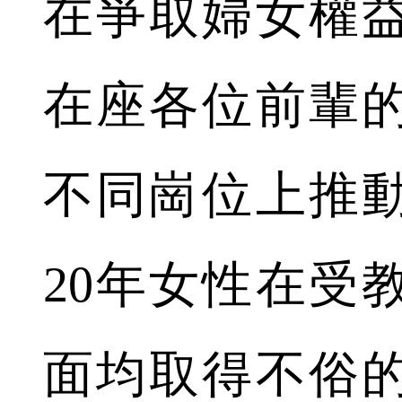
在爭取婦女權
在座各位前輩
不同崗位上推
20年女性在受
面均取得不俗