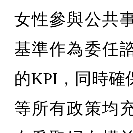
女性參與公共
基準作為委任
的KPI，同時
等所有政策均