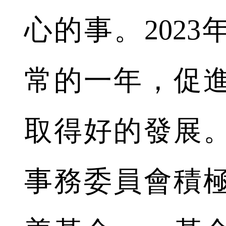
心的事。202
常的一年，促
取得好的發展
事務委員會積