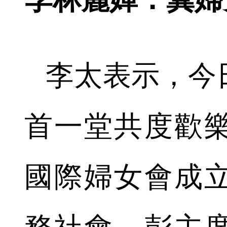
李太表示，今
首一堂共度歡
國際婦女會成立