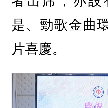
者出席，亦設
是、勁歌金曲
片喜慶。