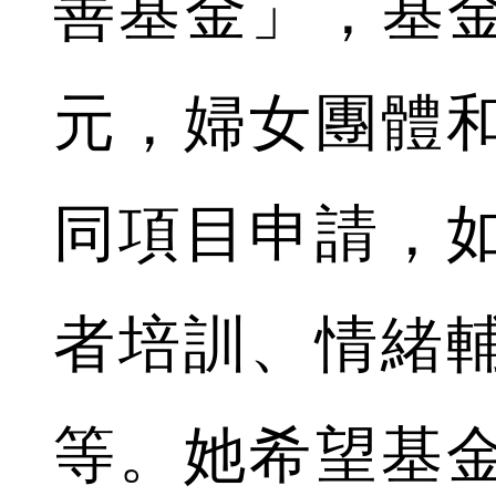
善基金」，基金
元，婦女團體
同項目申請，
者培訓、情緒
等。她希望基