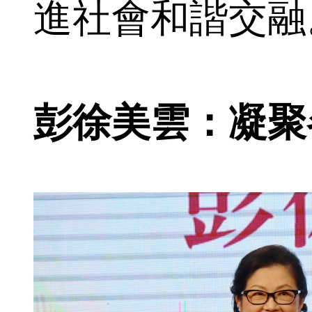
進社會和諧交融
彭徐美雲：凝聚