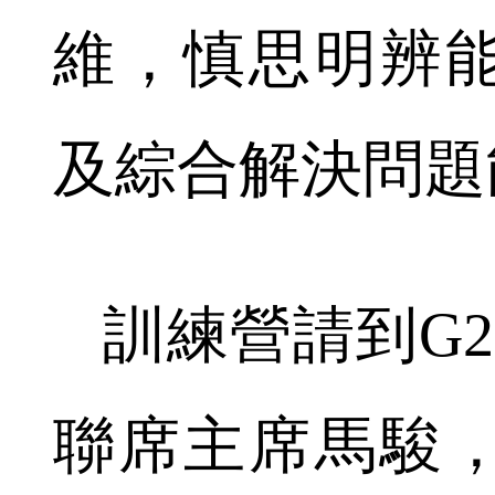
維，慎思明辨
及綜合解決問題
訓練營請到G2
聯席主席馬駿