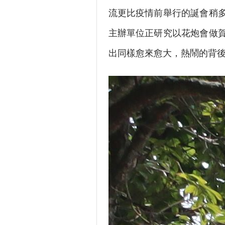
流更比疫情前舉行的誕會稍
主辦單位正研究以花炮會做
出同樣愈來愈大，熱鬧的背