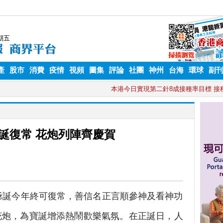
產
股市
消費
疫情
視頻
圖集
評論
社團
神州
台海
環球
副
誕復常 花炮列陣齊慶賀
誕今年終可復常，善信名正言順參神及看神功
花炮，為寶誕增添熱鬧歡樂氣氛。在正誕日，人