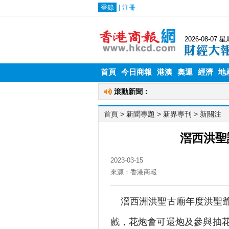
首頁
今日商報
港澳
奧運
經濟
地
首頁
> 新聞專題 >
新界專刊
>
新關注
滘西洪聖
2023-03-15
來源：香港商報
滘西洲洪聖古廟年度洪聖爺
戲，花炮會可還炮及參與抽