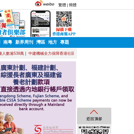
刊
南粵
新界周刊
灣區
地方
專題