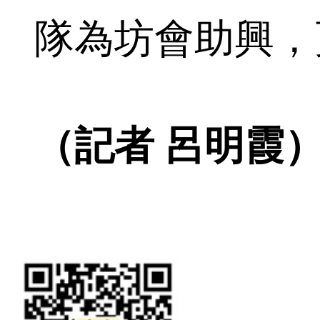
隊為坊會助興，
（記者 呂明霞