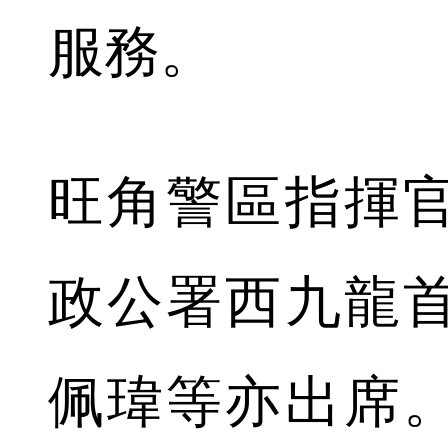
服務。
旺角警區指揮
政公署西九龍
佩瑋等亦出席