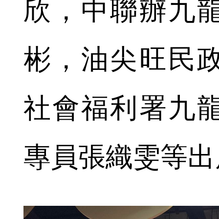
欣，中聯辦九
彬，油尖旺民
社會福利署九
專員張織雯等出