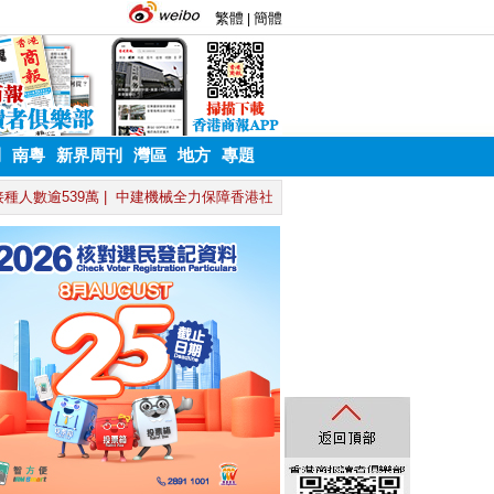
刊
南粵
新界周刊
灣區
地方
專題