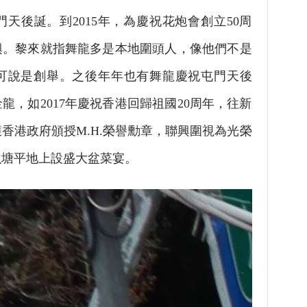
天後誕。到2015年，為慶祝花炮會創立50周
興。黎來就指舞龍多是本地圍頭人，像他們不是
可說是創舉。之後年年也有舞龍慶祝屯門天後
龍，如2017年慶祝香港回歸祖國20周年，往新
獲香港政府頒授M.H.榮譽勳章，聯興圍視為光榮
魚塘平地上設盛大盆菜宴。