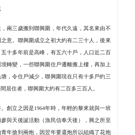
龍
，兩三歲搬到聯興圍，年代久遠，其名來由不
圍之意。聯興圍成立之初大約有二三十人，後來
，五十多年前是高峰，有五六十戶，人口近二百
環境轉變，一些聯興圍住戶遷離搬上樓，再加上
魚塘，令住戶減少，聯興圍現在只有十多戶約三
外間居住者，聯興圍大約有二百多三百人。
年。創立之因是1964年時，年輕的黎來就與一班
廟參與天後誕活動（漁民信奉天後），興之所至
的青年搶到兩炮，因翌年要還炮所以組織了花炮