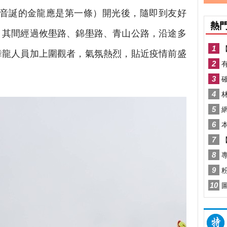
觀音誕的金龍應是第一條）開光後，隨即到友好
，其間經過攸壆路、錦壆路、青山公路，沿途多
舞龍人員加上圍觀者，氣氛熱烈，貼近疫情前盛