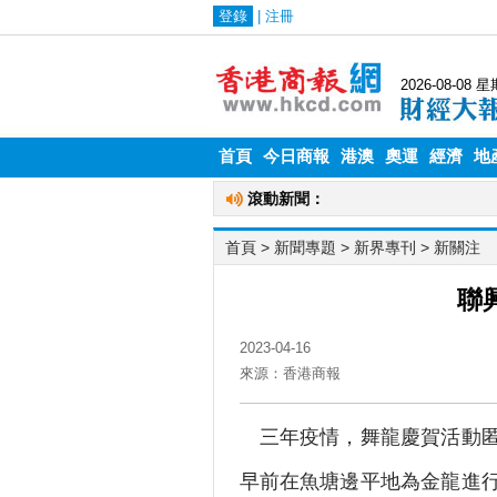
首頁
今日商報
港澳
奧運
經濟
地
首頁
> 新聞專題 >
新界專刊
>
新關注
聯
2023-04-16
來源：香港商報
三年疫情，舞龍慶賀活動匿
早前在魚塘邊平地為金龍進