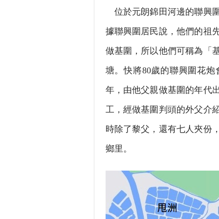
位於元朗錦田河邊的聯興圍
據聯興圍居民說，他們的祖
做基圍，所以他們可稱為「
塘。快將80歲的聯興圍花炮
年，由他父親做基圍的年代
工，經做基圍判頭的外父介
時除了黎父，還有七人夾份
鄉里。