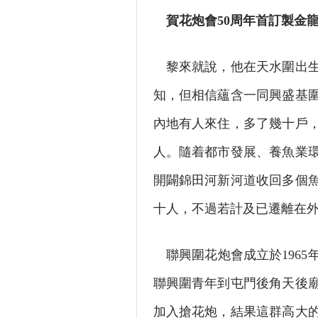
賀花炮會50周年首訂製金
黎來就說，他在天水圍出生
知，但相信蘊含一同興盛基
內地有人來住，多了幾十戶
人。隨着都市發展、養魚業
開闢錦田河新河道收回多個
十人，不過若計及已遷離在
聯興圍花炮會成立於1965
聯興圍青年到屯門後角天後
加入搶花炮，結果這群高大