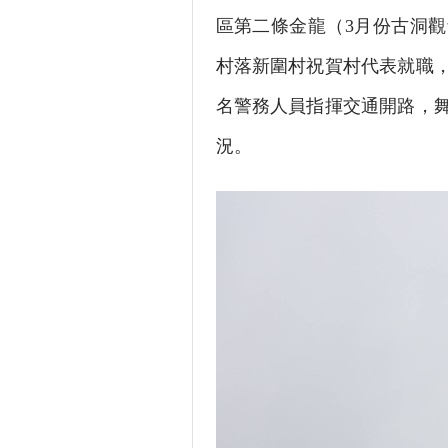
區第二條金龍（3月份古洞
村落新圍村祝賀村代表就職
名警務人員指揮交通開路，
況。