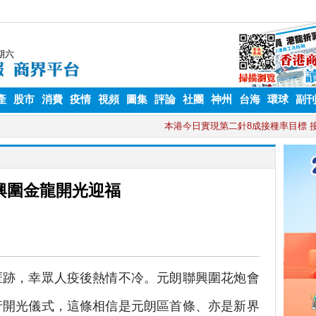
產
股市
消費
疫情
視頻
圖集
評論
社團
神州
台海
環球
副
興圍金龍開光迎福
跡，幸眾人疫後熱情不冷。元朗聯興圍花炮會
行開光儀式，這條相信是元朗區首條、亦是新界