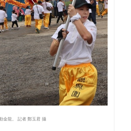
金龍。 記者 鄭玉君 攝