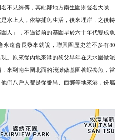
名不見經傳，其毗鄰地方南生圍則聲名大噪。
先是水上人，依靠捕魚生活，後來埋岸，之後轉
基圍人」，不過從前的基圍早於六十年代變成魚
會永遠會長黎來就說，聯興圍歷史差不多有80
出現。原來從內地來港的黎父早年在天水圍做泥
紹，來到南生圍北面的淺灘做基圍養蝦養魚，當
，他們八戶人都是從番禺、西鄉等地來港，份屬