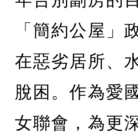
「簡約公屋」
在惡劣居所、
脫困。作為愛
女聯會，為更