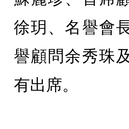
徐玥、名譽會
譽顧問余秀珠
有出席。