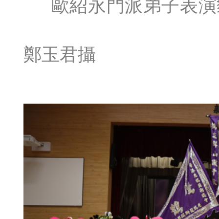
歐紹永門派弟子表演
鄭玉君攝