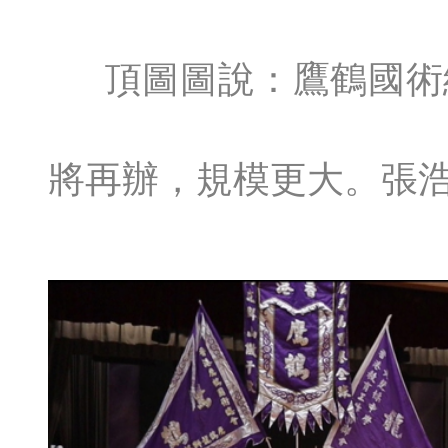
頂圖圖說：鷹鶴國術
將再辦，規模更大。張