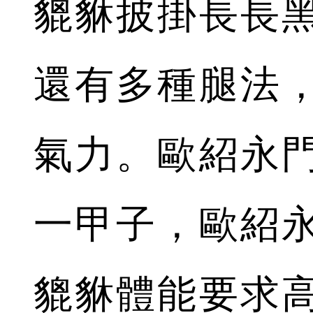
貔貅披掛長長
還有多種腿法
氣力。歐紹永
一甲子，歐紹
貔貅體能要求