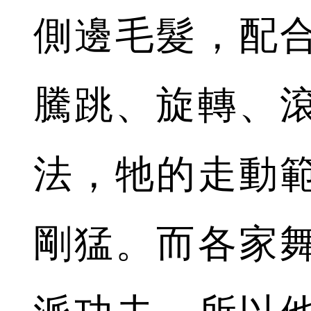
側邊毛髮，配
騰跳、旋轉、
法，牠的走動
剛猛。而各家