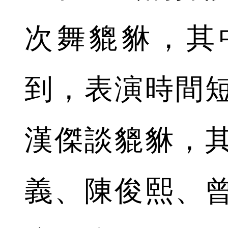
次舞貔貅，其
到，表演時間
漢傑談貔貅，
義、陳俊熙、