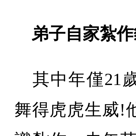
弟子自家紮作
其中年僅21
舞得虎虎生威!