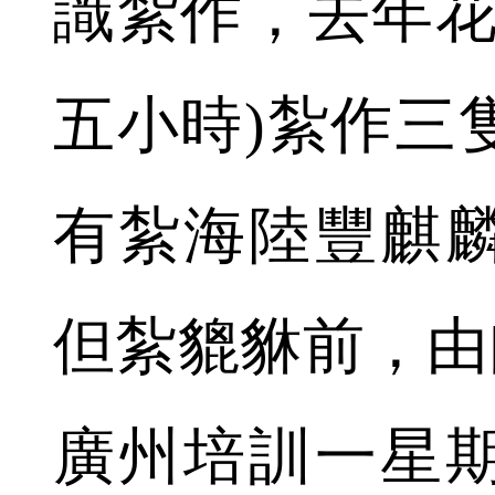
識紮作，去年花
五小時)紮作三
有紮海陸豐麒
但紮貔貅前，由
廣州培訓一星