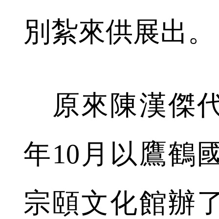
別紮來供展出。
原來陳漢傑代
年10月以鷹鶴
宗頤文化館辦