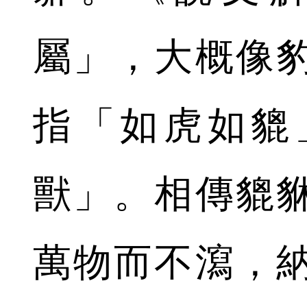
屬」，大概像
指「如虎如貔
獸」。相傳貔
萬物而不瀉，