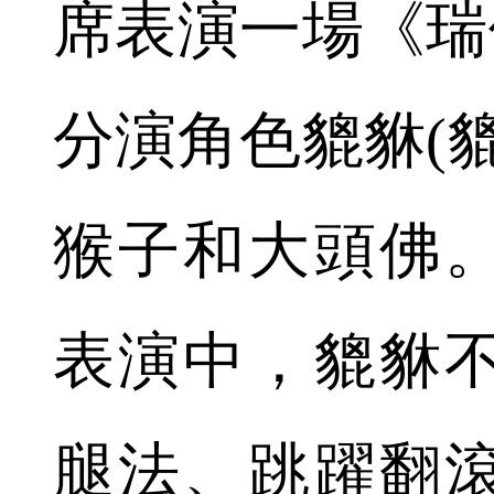
席表演一場《瑞
分演角色貔貅(
猴子和大頭佛
表演中，貔貅
腿法、跳躍翻