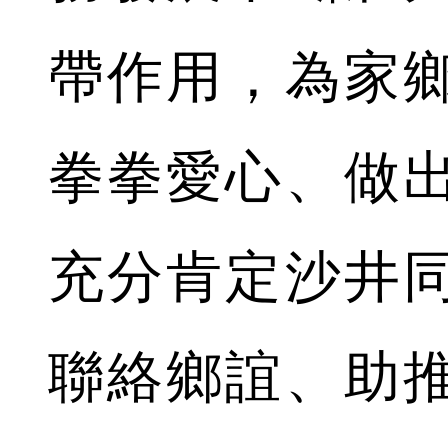
帶作用，為家
拳拳愛心、做
充分肯定沙井
聯絡鄉誼、助