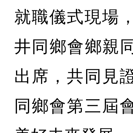
就職儀式現場
井同鄉會鄉親同
出席，共同見
同鄉會第三屆