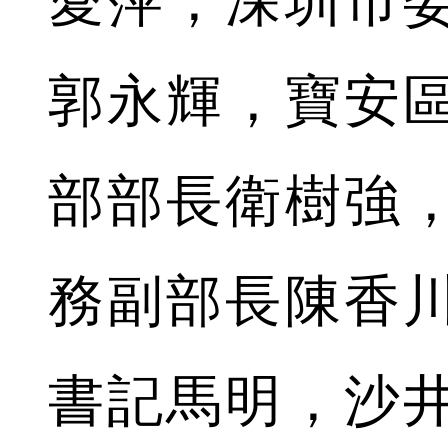
愛萍，深圳市
郭永輝，寶安
部部長衛樹強
務副部長陳香
書記馬明，沙