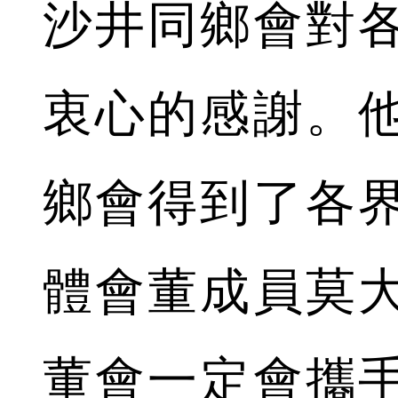
沙井同鄉會對
衷心的感謝。
鄉會得到了各
體會董成員莫
董會一定會攜