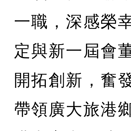
一職，深感榮
定與新一屆會
開拓創新，奮
帶領廣大旅港