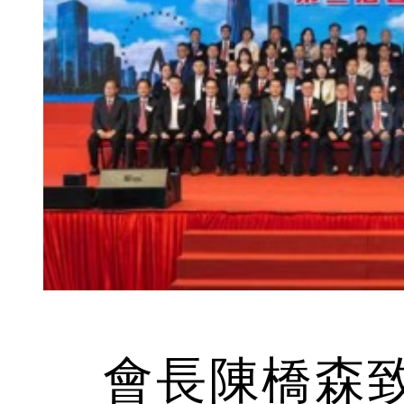
會長陳橋森致