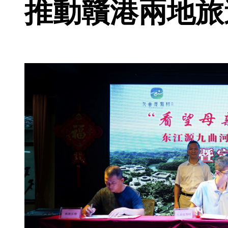
推動贛港兩地旅