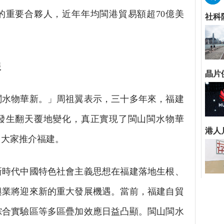
的重要合夥人，近年年均閩港貿易額超70億美
報
水物華新。」周祖翼表示，三十多年來，福建
發生翻天覆地變化，真正實現了閩山閩水物華
向大家推介福建。
時代中國特色社會主義思想在福建落地生根、
興業將迎來新的重大發展機遇。當前，福建自貿
綜合實驗區等多區疊加效應日益凸顯。閩山閩水