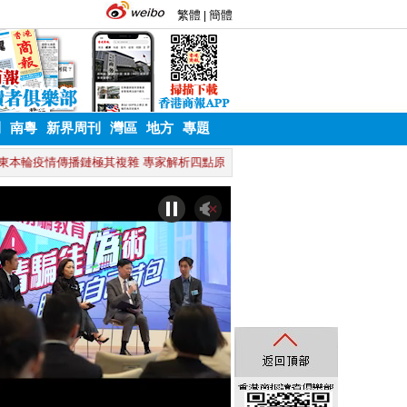
刊
南粵
新界周刊
灣區
地方
專題