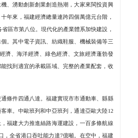
生機、湧動創新創業創造熱潮，大家來閩投資興
。十年來，福建經濟總量連跨四個萬億元台階，
全國各省區市第八位。現代化的產業體系加快建設，
1個。其中電子資訊、紡織鞋服、機械裝備等三
字經濟、海洋經濟、綠色經濟、文旅經濟蓬勃發
都能找到適宜的承載區域、完整的產業配套，收
通條件四通八達。福建實現市市通動車、縣縣
客車。中歐班列和中亞班列，通達亞歐大陸12
上，福建大力推進絲路海運建設，一百多條航線
座港口，全省港口吞吐能力達7億噸。在空中，福建