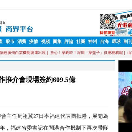
產
股市
消費
疫情
視頻
圖集
評論
社團
神州
台海
環球
副
推介會現場簽約609.5億
會主任周祖翼27日率福建代表團抵港，展開為
五年，福建省委書記在閩港合作機制下再次帶隊