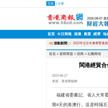
首頁
今日商報
港澳
奧運
經濟
地
首頁
> 新聞專題 >
招商
>
社團商情
閩港經貿合作
2023-06-27
來源：香港商報網
福建省委書記、省人大常委
期4天的港澳行。這是時隔