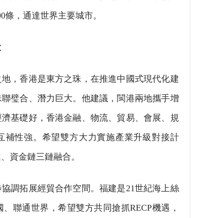
00條，通達世界主要城市。
大
地，香港是東方之珠，在推進中國式現代化建
珠聯璧合、潛力巨大。他建議，閩港兩地攜手增
經濟基礎好，香港金融、物流、貿易、會展、規
互補性強。希望雙方大力實施產業升級對接計
鏈、資金鏈三鏈融合。
協調拓展經貿合作空間。福建是21世紀海上絲
、聯通世界，希望雙方共同搶抓RECP機遇，