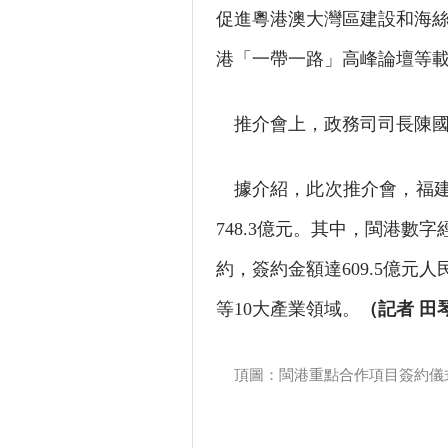
促進粵港澳大灣區建設和海絲
港「一帶一路」高峰論壇等
推介會上，政務司司長陳國
據介紹，此次推介會，福建
748.3億元。其中，閩港數
約，簽約金額達609.5億
等10大產業領域。
（記者 田
頂圖：閩港重點合作項目簽約儀