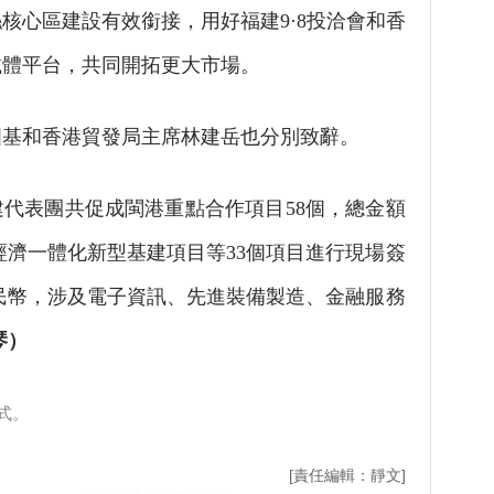
核心區建設有效銜接，用好福建9·8投洽會和香
載體平台，共同開拓更大市場。
基和香港貿發局主席林建岳也分別致辭。
代表團共促成閩港重點合作項目58個，總金額
字經濟一體化新型基建項目等33個項目進行現場簽
元人民幣，涉及電子資訊、先進裝備製造、金融服務
琴）
式。
[責任編輯：靜文]