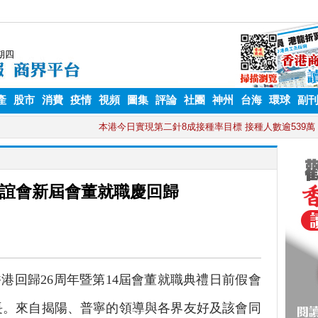
產
股市
消費
疫情
視頻
圖集
評論
社團
神州
台海
環球
副
誼會新屆會董就職慶回歸
回歸26周年暨第14屆會董就職典禮日前假會
長。來自揭陽、普寧的領導與各界友好及該會同