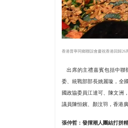
香港普寧同鄉聯誼會慶祝香港回歸26
出席的主禮嘉賓包括中聯辦
委、統戰部部長姚麗璇，全
國政協委員江達可、陳文洲
議員陳恒鑌、顏汶羽，香港
張仲哲：發揮潮人團結打拼