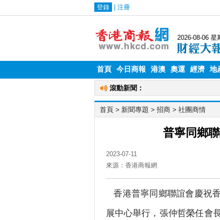
首頁
今日商報
港澳
奧運
經濟
地
首頁
> 新聞專題 >
招商
>
社團商情
普寧同鄉聯
2023-07-11
來源：香港商報網
香港普寧同鄉聯誼會慶祝香港
展中心舉行，張仲哲榮任會