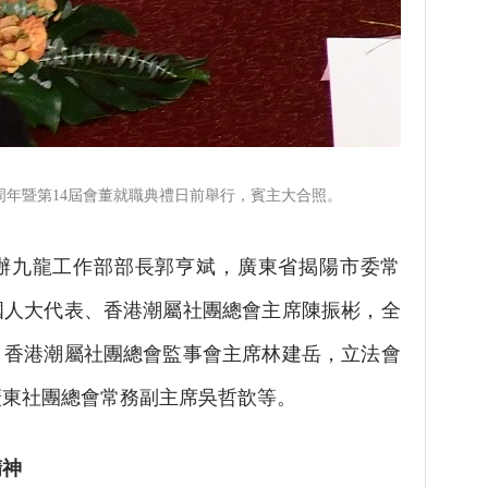
周年暨第14屆會董就職典禮日前舉行，賓主大合照。
九龍工作部部長郭亨斌，廣東省揭陽市委常
國人大代表、香港潮屬社團總會主席陳振彬，全
，香港潮屬社團總會監事會主席林建岳，立法會
廣東社團總會常務副主席吳哲歆等。
精神