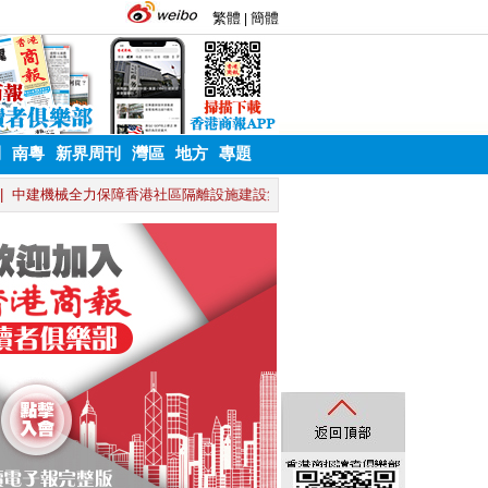
刊
南粵
新界周刊
灣區
地方
專題