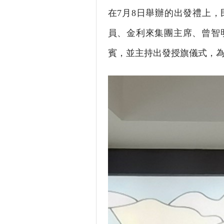
在7月8日舉辦的出發禮上
員、金利來集團主席、曾智
賓，並主持出發授旗儀式，