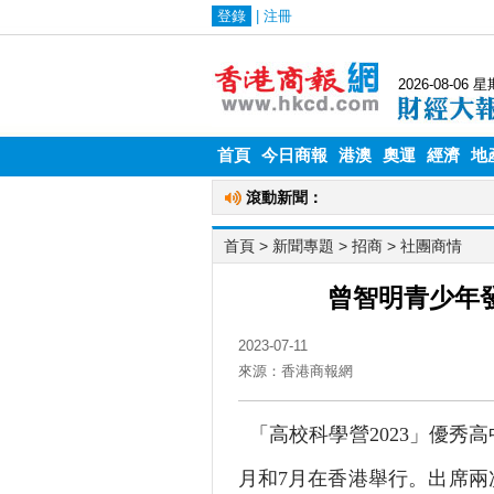
首頁
今日商報
港澳
奧運
經濟
地
首頁
> 新聞專題 >
招商
>
社團商情
曾智明青少年
2023-07-11
來源：香港商報網
「高校科學營2023」優秀
月和7月在香港舉行。出席兩