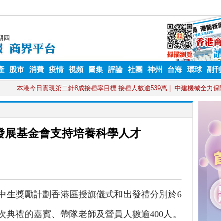
產
股市
消費
疫情
視頻
圖集
評論
社團
神州
台海
環球
副
發展基金會支持培養科學人才
高中生獎勵計劃香港區授旗儀式和出發禮分別於6
次典禮的嘉賓、帶隊老師及營員人數逾400人。