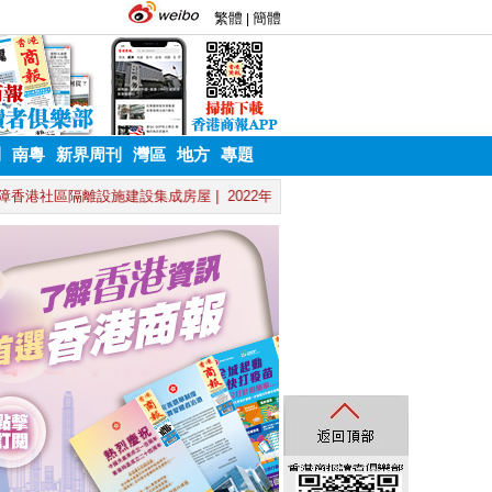
刊
南粵
新界周刊
灣區
地方
專題