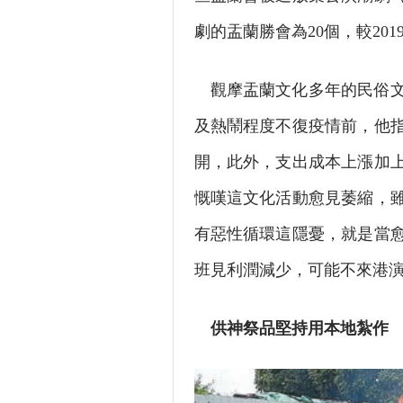
劇的盂蘭勝會為20個，較20
觀摩盂蘭文化多年的民俗
及熱鬧程度不復疫情前，他
開，此外，支出成本上漲加
慨嘆這文化活動愈見萎縮，
有惡性循環這隱憂，就是當
班見利潤減少，可能不來港
供神祭品堅持用本地紮作