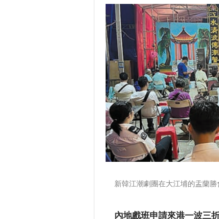
新韓江潮劇團在大江埔的盂蘭勝
內地戲班申請來港一波三