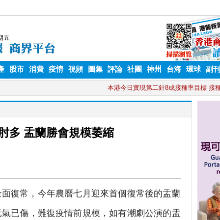
產
股市
消費
疫情
視頻
圖集
評論
社團
神州
台海
環球
副
肘多 盂蘭勝會規模萎縮
全面復常，今年農曆七月迎來首個復常後的盂蘭
元氣已傷，難復疫情前規模，如有潮劇公演的盂