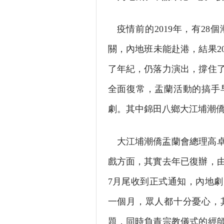
疫情前的2019年，有2
關，內地班未能赴港，結果20
了年紀，仍落力演出，撐住
全面復常，盂蘭活動的搞手
劇。其中錦田八鄉大江埔潮
大江埔潮僑盂蘭會總理高
戲方面，其實去年已復辦，
7月尾收到正式通知，內地
一個月，眾人都十分憂心，
題，同時負責宗教儀式的經