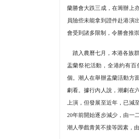
蘭勝會大跌三成，在籌辦上
員險些未能拿到證件赴港演
會受到諸多限制，令勝會推
踏入農曆七月，本港各族群
盂蘭祭祀活動，全港約有百
個。潮人在舉辦盂蘭活動方
劇看。據行內人說，潮劇在六
上演，但發展至近年，已減至
20年前開始逐步減少，由一
潮人學戲青黃不接等因素，由