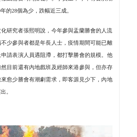
19年的28個為少，跌幅近三成。
文化研究者張熙明說，今年參與盂蘭勝會的人流
指不少參與者都是年長人士，疫情期間可能已離
上申請表演人員遇阻滯，都打擊勝會的規模。他
雖然目前還有內地戲班及經師來港參與，但亦存
愈來愈少勝會有潮劇需求，即客源見少下，內地
演出。