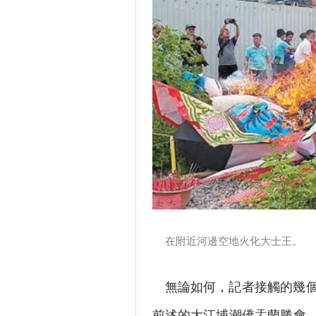
在附近河邊空地火化大士王。
無論如何，記者接觸的幾
前述的大江埔潮僑盂蘭勝會