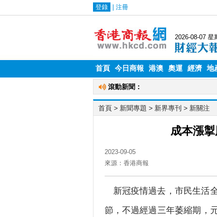
首頁
今日商報
港澳
奧運
經濟
地
首頁
> 新聞專題 >
新界專刊
>
新關注
成本漲掣
2023-09-05
來源：香港商報
新冠疫情過去，市民生活
節，不過經過三年萎縮期，