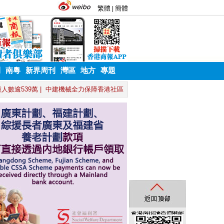
刊
南粵
新界周刊
灣區
地方
專題