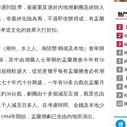
亦遇到阻滯，最嚴重莫過於內地潮劇團及經師人
出，幸最終化險為夷，不過即使辦得成，有盂蘭
崇孝道文化的效果大打折扣。
（潮州、水上人、海陸豐/鶴佬及本地）會舉辦
個，其中由潮屬人士舉辦的盂蘭勝會今年有56
面規模較盛大，從前更幾乎每有盂蘭勝會必有潮
七十年代十分興盛，一年有50多台戲在盂蘭月
約30台戲，劇團由十多個減至五個，觀眾也由
二千人減至百多人。在考慮時間、金錢及本地少
1994年開始，盂蘭潮劇已全由內地班演出。