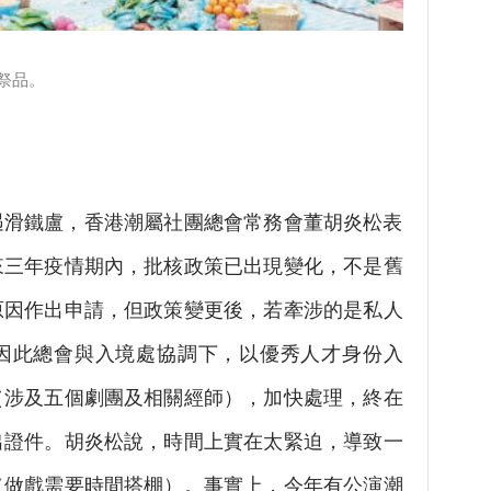
祭品。
遇滑鐵盧，香港潮屬社團總會常務會董胡炎松表
來三年疫情期內，批核政策已出現變化，不是舊
原因作出申請，但政策變更後，若牽涉的是私人
因此總會與入境處協調下，以優秀人才身份入
（涉及五個劇團及相關經師），加快處理，終在
出證件。胡炎松說，時間上實在太緊迫，導致一
（做戲需要時間搭棚）。事實上，今年有公演潮