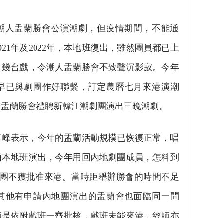
8個潮人盂蘭勝會公演潮劇，但疫情期間，不能通
21年及2022年，本地班復出，雖然團員都已上
了幾台戲，令潮人盂蘭勝會不致聲沉影寂。今年
早已與劇團作好聯繫，訂定農曆七月來港演潮
僑盂蘭勝會禮聘新韓江潮劇團演出三晚潮劇。
卓峰表示，今年的盂蘭活動規模已恢復正常，唱
由本地班演出，今年用回內地劇團成員，怎料到
劇團不獲批准來港。當時距舉辦勝會的時間不足
其他有申請內地團演出的盂蘭會也面臨同一問
師是依附戲班一齊批核，戲班未能來港，經師亦