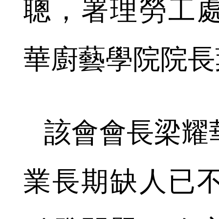
聰，署理勞工
華廚藝學院院長
該會會長梁耀
業長期缺人已