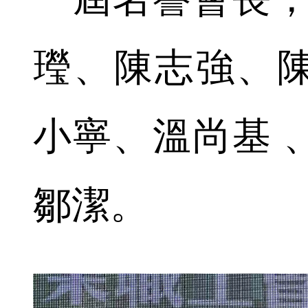
㼆、陳志強、
小寧、溫尚基 
鄒潔。