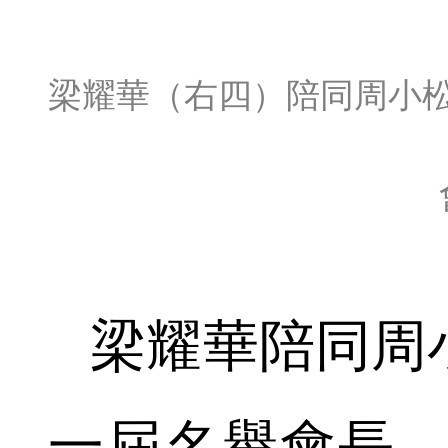
梁耀華（右四）陪同周小
梁耀華陪同周
一屆名譽會長，