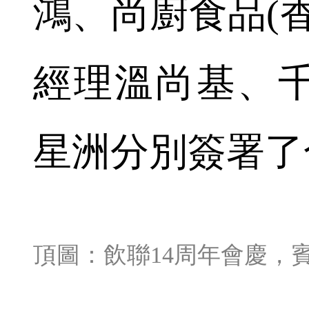
鴻、尚廚食品(
經理溫尚基、
星洲分別簽署了
頂圖：飲聯14周年會慶，