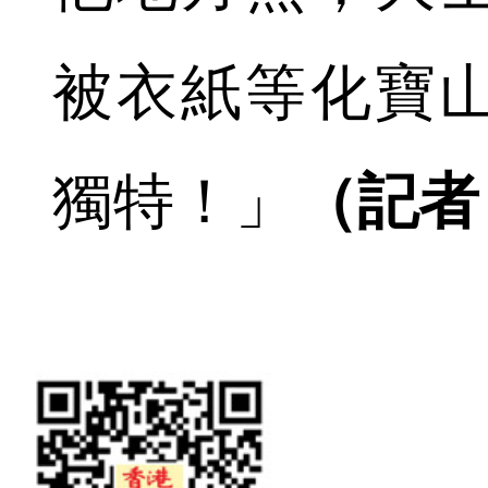
被衣紙等化寶
獨特！」
（
記者