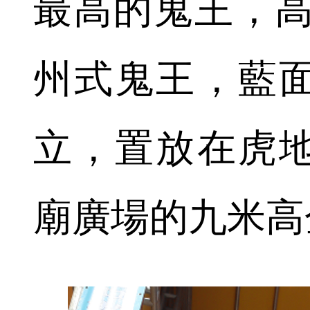
最高的鬼王，高
州式鬼王，藍
立，置放在虎
廟廣場的九米高