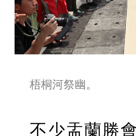
梧桐河祭幽。
不少盂蘭勝