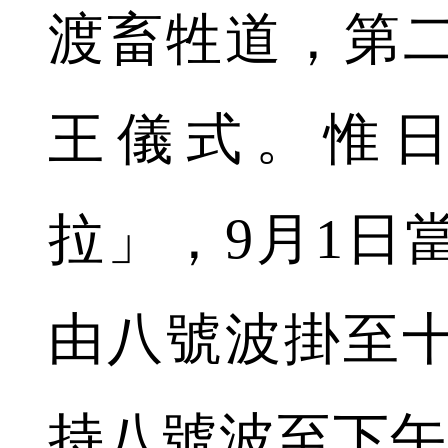
渡畜牲道，第
王儀式。惟
拉」，9月1日
由八號波掛至十
持八號波至下午