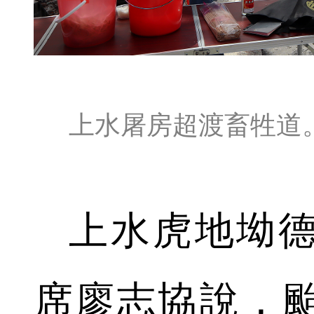
上水屠房超渡畜牲道
上水虎地坳
席廖志協說，