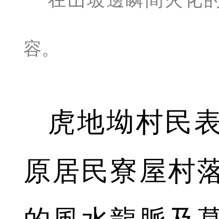
容。
虎地坳村民
原居民寮屋村