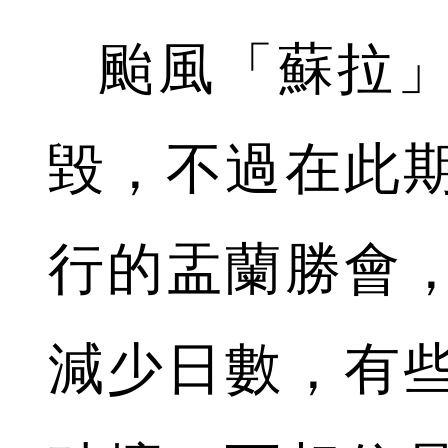
颱風「蘇拉
毀，不過在此
行的盂蘭勝會
減少日數，有