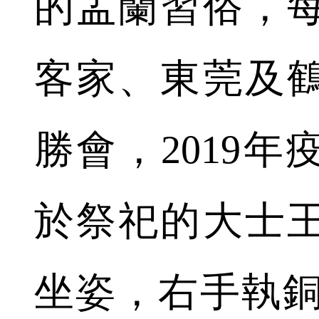
的盂蘭習俗，
客家、東莞及
勝會，2019
於祭祀的大士
坐姿，右手執銅