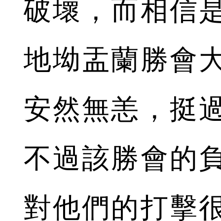
破壞，而相信
地坳盂蘭勝會
安然無恙，挺
不過該勝會的
對他們的打擊