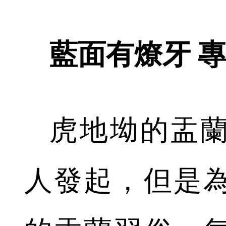
藍面有燎牙 
虎地坳的盂
人發起，但是