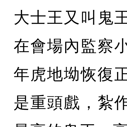
大士王又叫鬼
在會場內監察
年虎地坳恢復
是重頭戲，紮