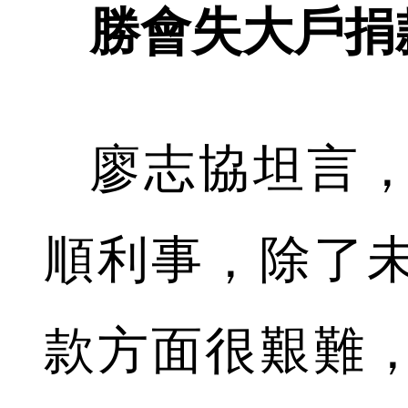
勝會失大戶捐
廖志協坦言
順利事，除了
款方面很艱難