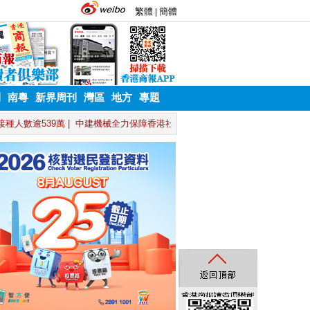
刊
南粵
新界周刊
灣區
地方
專題