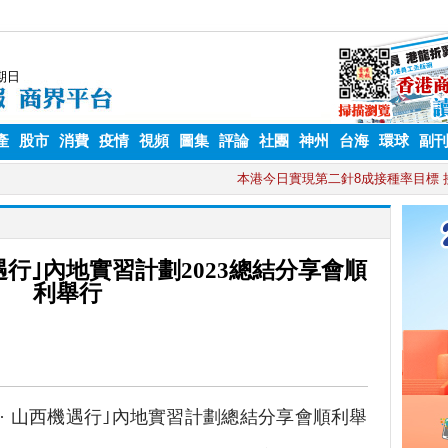
產
股市
消費
疫情
視頻
圖集
評論
社團
神州
台海
環球
副
遇行｣內地實習計劃2023總結分享會順
利舉行
· 山西機遇行｣內地實習計劃總結分享會順利舉