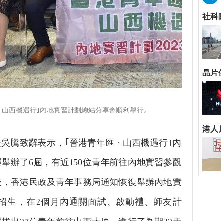
· 山西機遇行｣內地實習計劃總結分享會順利舉行。
騰致辭表示，｢晉港青年匯 · 山西機遇行｣內
經舉辦了6屆，有近150位青年前往內地實習參觀
後，香港民政及青年事務局通知恢復舉辦內地實
招生，在2個月內通關面試、啟動禮、師友計