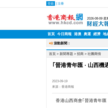
首頁
今日商報
港澳
奧運
經濟
地
首頁
> 新聞專題 >
招商
>
社團商情
｢晉港青年匯 · 山西機
2023-09-19
來源：香港商報
香港山西商會｢晉港青年匯 