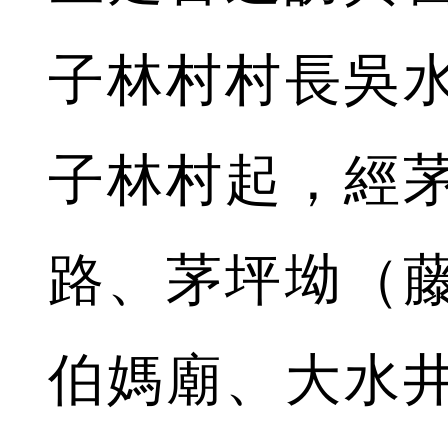
子林村村長吳
子林村起，經
路、茅坪坳（
伯媽廟、大水