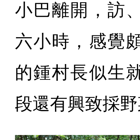
小巴離開，訪
六小時，感覺頗
的鍾村長似生
段還有興致採野