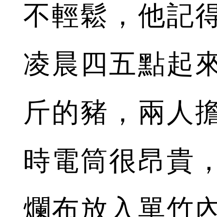
不輕鬆，他記
凌晨四五點起
斤的豬，兩人
時電筒很昂貴
爛布放入單竹