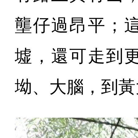
壟仔過昂平；
墟，還可走到
坳、大腦，到黃