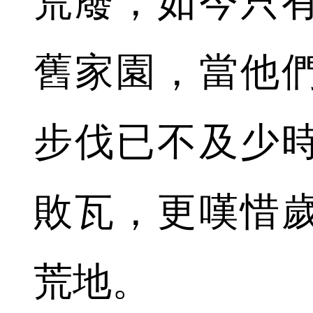
荒廢，如今只
舊家園，當他
步伐已不及少
敗瓦，更嘆惜
荒地。