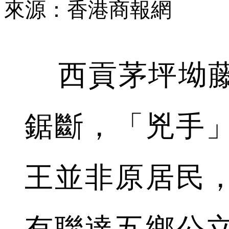
來源：香港商報網
西貢茅坪坳藤
鋸斷，「兇手
王並非原居民
有聯達五鄉公