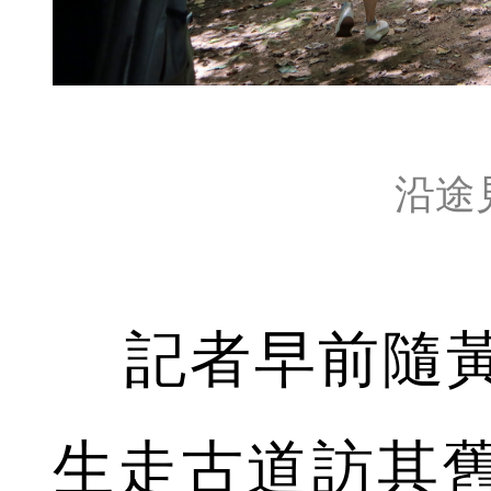
沿途
記者早前隨黃
生走古道訪其