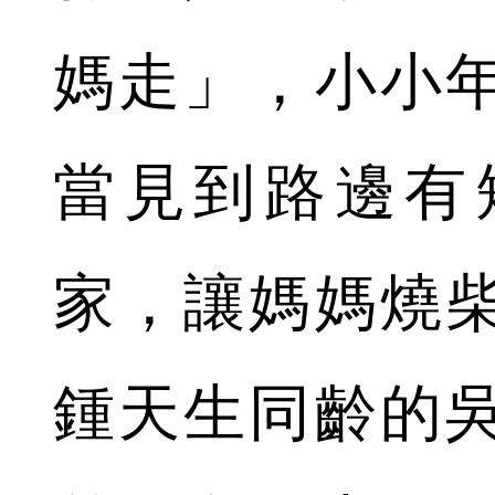
媽走」，小小
當見到路邊有
家，讓媽媽燒
鍾天生同齡的