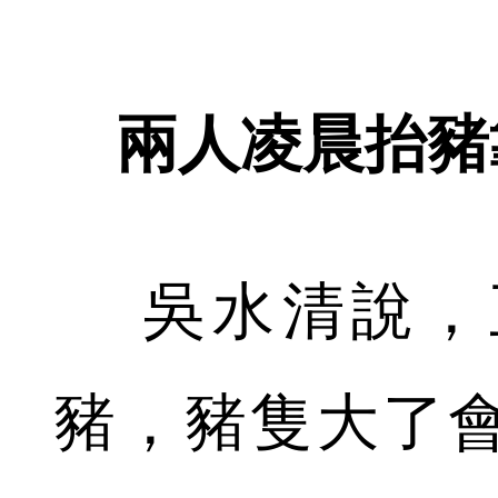
兩人凌晨抬豬
吳水清說，
豬，豬隻大了