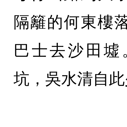
隔籬的何東樓
巴士去沙田墟
坑，吳水清自此