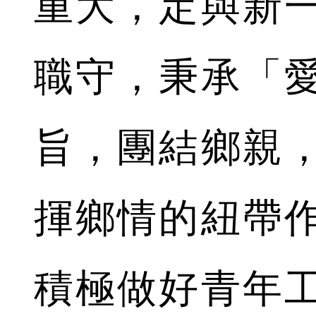
重大，定與新
職守，秉承「
旨，團結鄉親
揮鄉情的紐帶
積極做好青年