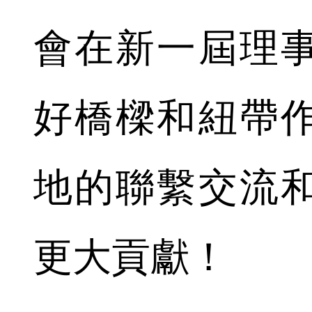
會在新一屆理
好橋樑和紐帶
地的聯繫交流
更大貢獻！