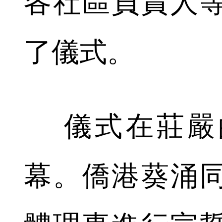
各社區負責人
了儀式。
儀式在莊嚴
幕。僑港葵涌