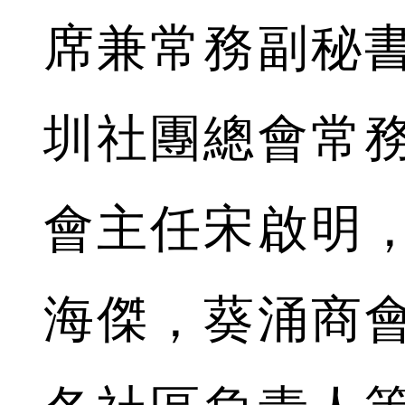
席兼常務副秘
圳社團總會常
會主任宋啟明
海傑，葵涌商