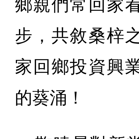
鄉親們常回家
步，共敘桑梓
家回鄉投資興
的葵涌！