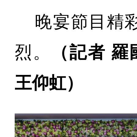
晚宴節目精彩
烈。
（記者 羅
王仰虹）