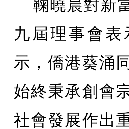
鞠曉晨對新當
九屆理事會表
示，僑港葵涌
始終秉承創會
社會發展作出