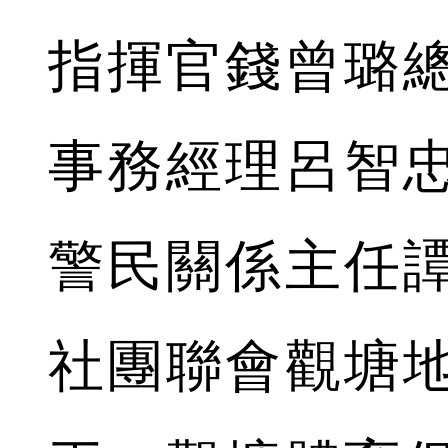
指揮官錢曾璐
事務經理呂智
警民關係主任
社團聯會觀塘