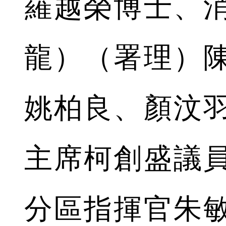
羅越榮博士、
龍）（署理）
姚柏良、顏汶
主席柯創盛議
分區指揮官朱