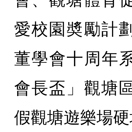
愛校園奬勵計
董學會十周年系
會長盃」觀塘
假觀塘遊樂場硬