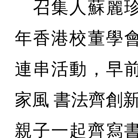
召集人蘇麗珍
年香港校董學
連串活動，早
家風 書法齊創新
親子一起齊寫