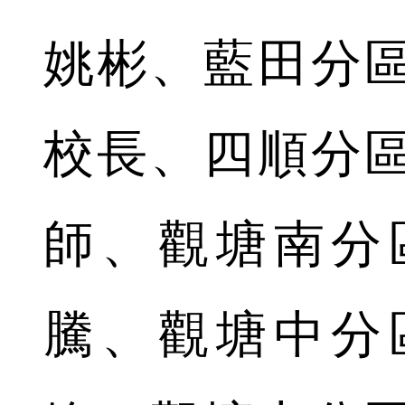
姚彬、藍田分
校長、四順分
師、觀塘南分
騰、觀塘中分