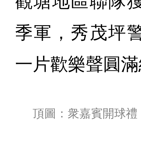
觀塘地區聯隊
季軍，秀茂坪
一片歡樂聲圓滿
頂圖：衆嘉賓開球禮