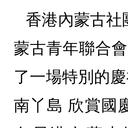
香港內蒙古社
蒙古青年聯合會
了一場特別的慶
南丫島 欣賞國