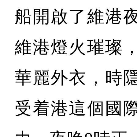
船開啟了維港
維港燈火璀璨
華麗外衣，時
受着港這個國