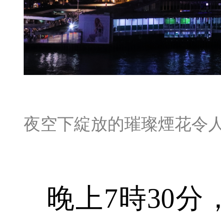
夜空下綻放的璀璨煙花令
晚上7時30分