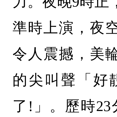
力。夜晚9時正
準時上演，夜
令人震撼，美
的尖叫聲「好
了!」。歷時23