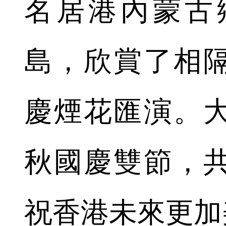
名居港內蒙古
島，欣賞了相
慶煙花匯演。
秋國慶雙節，
祝香港未來更加