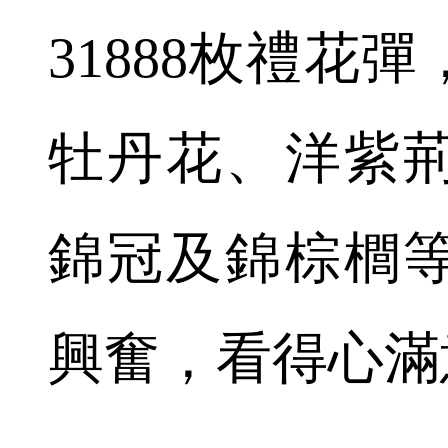
31888枚禮花
牡丹花、洋紫
錦冠及錦棕櫚
興奮，看得心滿