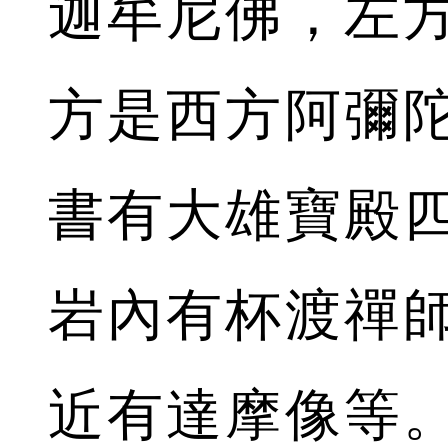
迦牟尼佛，左
方是西方阿彌
書有大雄寶殿
岩內有杯渡禪
近有達摩像等