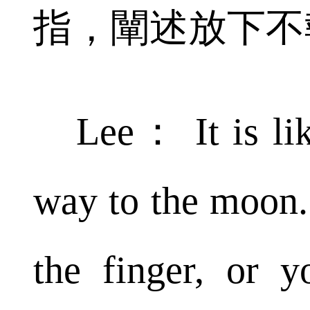
指，闡述放下不
Lee： It is like
way to the moon.
the finger, or y