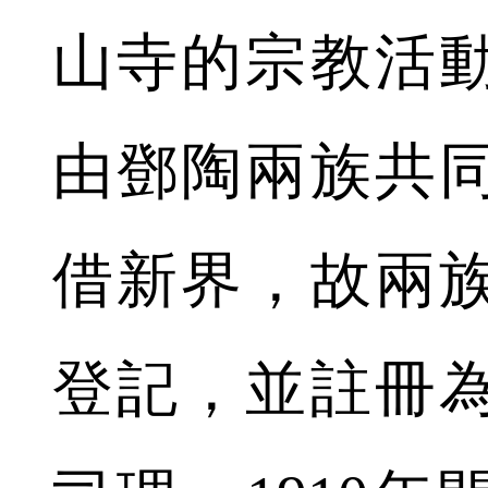
山寺的宗教活
由鄧陶兩族共
借新界，故兩
登記，並註冊