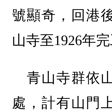
號顯奇，回港
山寺至1926年
青山寺群依山
處，計有山門