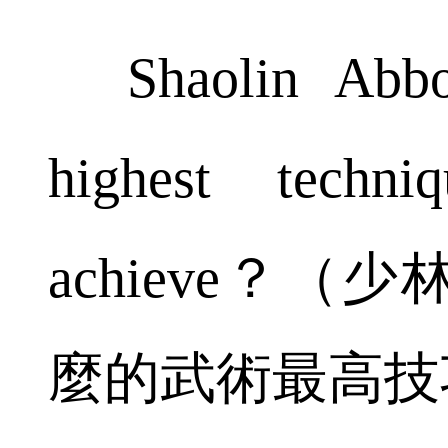
Shaolin Abbo
highest techn
achieve？
麼的武術最高技