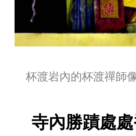
杯渡岩內的杯渡禪師
寺內勝蹟處處