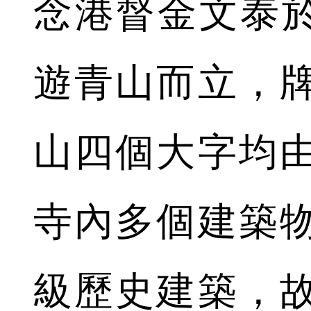
念港督金文泰於1
遊青山而立，
山四個大字均
寺內多個建築
級歷史建築，