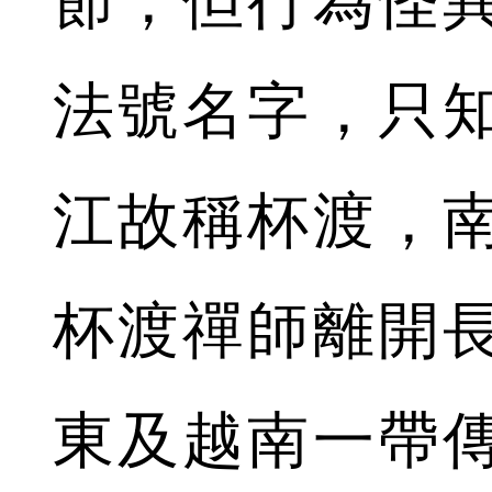
節，但行為怪
法號名字，只
江故稱杯渡，
杯渡禪師離開
東及越南一帶