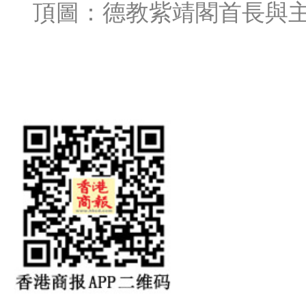
頂圖：德教紫靖閣首長與