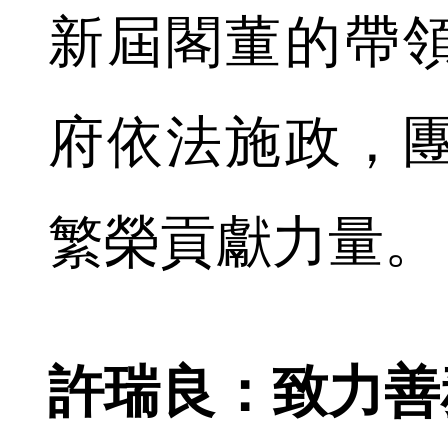
新屆閣董的帶
府依法施政，
繁榮貢獻力量。
許瑞良：致力善