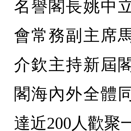
名譽閣長姚中
會常務副主席
介欽主持新屆
閣海內外全體
達近200人歡