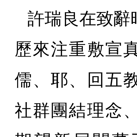
許瑞良在致辭
歷來注重敷宣
儒、耶、回五
社群團結理念