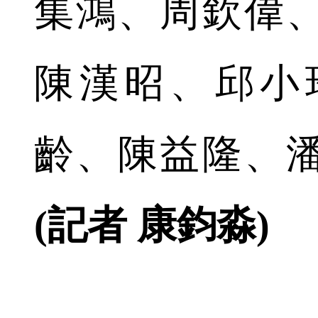
集鴻、周欽偉
陳漢昭、邱小
齡、陳益隆、
(記者 康鈞淼)