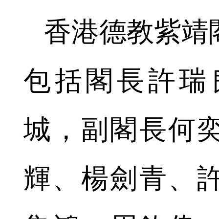
香港德教紫靖
包括閣長許瑞
城，副閣長何
輝、楊劍青、