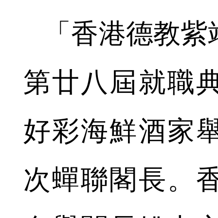
「香港德教紫靖
第廿八屆就職典
好彩海鮮酒家
次蟬聯閣長。