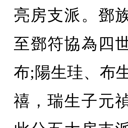
亮房支派。鄧
至鄧符協為四
布;陽生珪、布
禧，瑞生子元