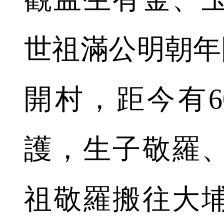
世祖滿公明朝年
開村，距今有6
護，生子敬羅
祖敬羅搬往大