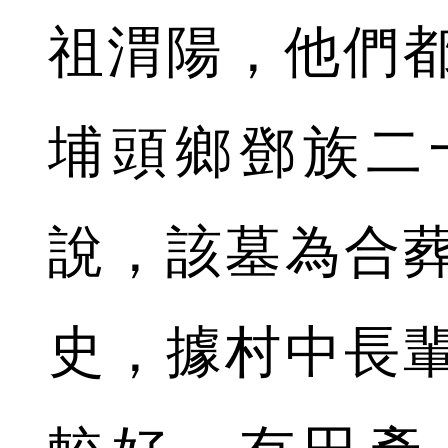
祖渭陽，他們
埔頭鄉鄧族二
說，該墓為合
史，據村中長