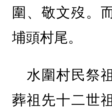
圍、敬文歿。
埔頭村尾。
水圍村民祭祖
葬祖先十二世