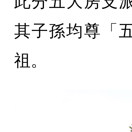
此分五大房支
其子孫均尊「
祖。