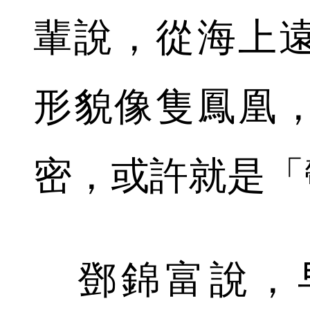
輩說，從海上
形貌像隻鳳凰
密，或許就是「
鄧錦富說，