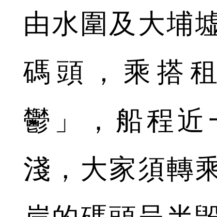
由水圍及大埔
碼頭，乘搭
鬱」，船程近
淺，大家須轉