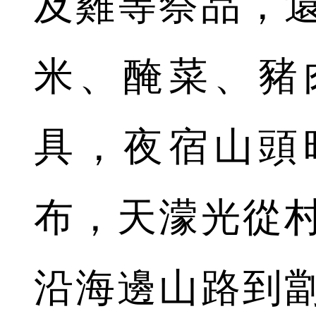
及雞等祭品，
米、醃菜、豬
具，夜宿山頭
布，天濛光從
沿海邊山路到