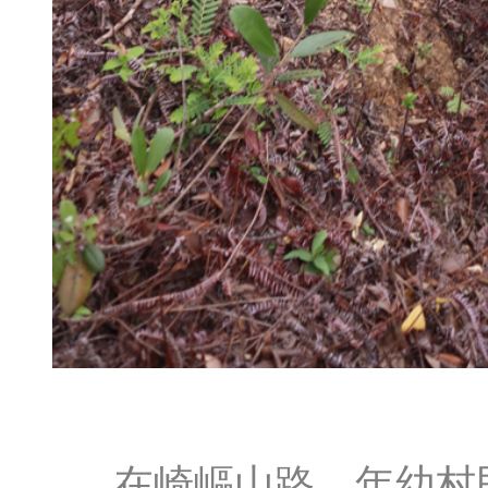
在崎嶇山路，年幼村