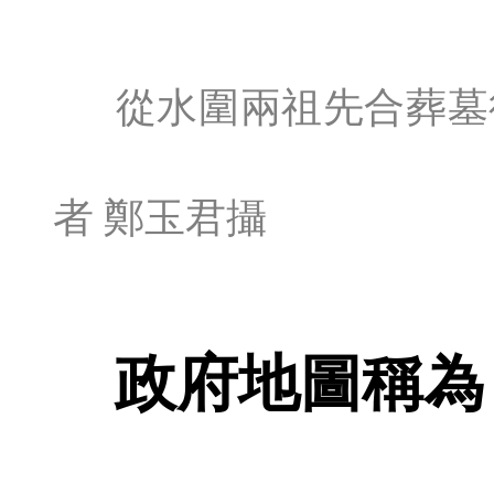
從水圍兩祖先合葬墓
者 鄭玉君攝
政府地圖稱為