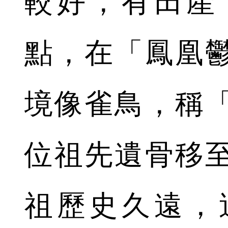
較好，有田產
點，在「鳳凰
境像雀鳥，稱
位祖先遺骨移
祖歷史久遠，