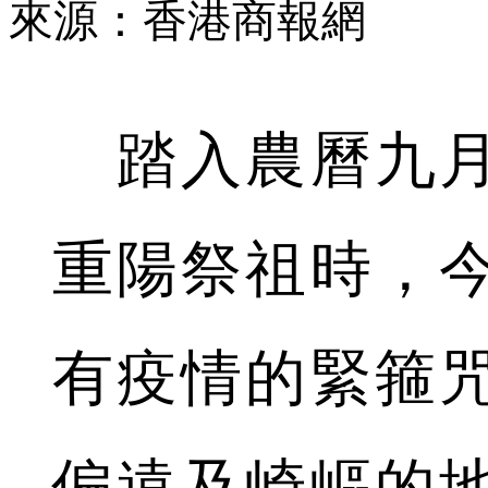
來源：香港商報網
踏入農曆九月
重陽祭祖時，
有疫情的緊箍
偏遠及崎嶇的