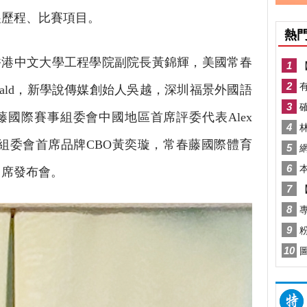
展歷程、比賽項目。
港中文大學工程學院副院長黃錦輝，美國常春
nald，新學說傳媒創始人吳越，深圳福景外國語
國際賽事組委會中國地區首席評委代表Alex
賽事組委會首席品牌CBO黃奕璇，常春藤國際體育
出席發布會。