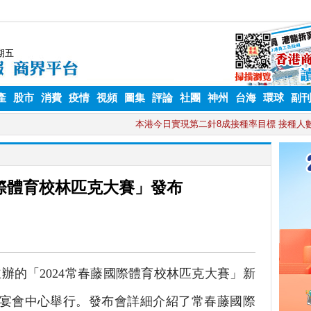
產
股市
消費
疫情
視頻
圖集
評論
社團
神州
台海
環球
副
際體育校林匹克大賽」發布
的「2024常春藤國際體育校林匹克大賽」新
輪宴會中心舉行。發布會詳細介紹了常春藤國際