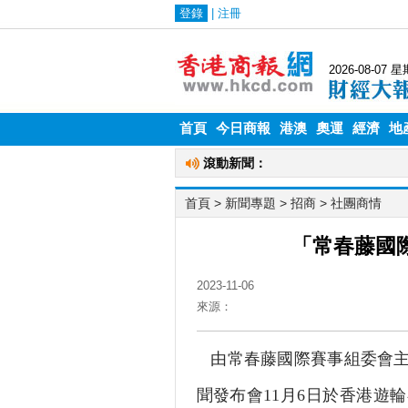
首頁
今日商報
港澳
奧運
經濟
地
首頁
> 新聞專題 >
招商
>
社團商情
「常春藤國
2023-11-06
來源：
由常春藤國際賽事組委會主辦
聞發布會11月6日於香港遊