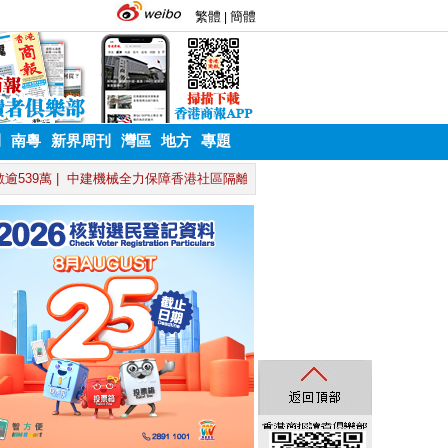
刊
南粵
新界周刊
灣區
地方
專題