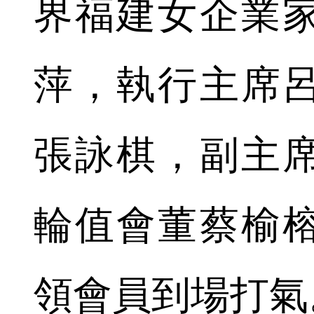
界福建女企業
萍，執行主席
張詠棋，副主
輪值會董蔡榆
領會員到場打氣