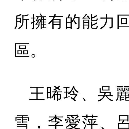
所擁有的能力
區。
王晞玲、吳麗
雪，李愛萍、