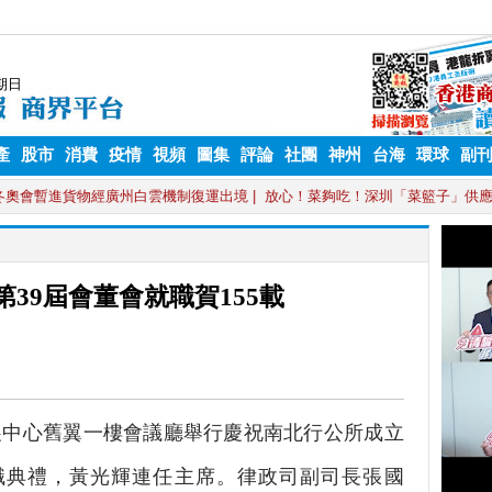
產
股市
消費
疫情
視頻
圖集
評論
社團
神州
台海
環球
副
39屆會董會就職賀155載
展中心舊翼一樓會議廳舉行慶祝南北行公所成立
就職典禮，黃光輝連任主席。律政司副司長張國