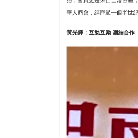
務，會員更是來自全港各區
華人商會，經歷過一個半世
黃光輝：互勉互勵 團結合作