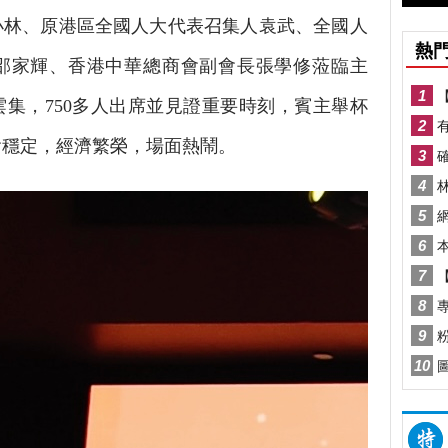
小林、原港區全國人大代表召集人袁武、全國人
邵家輝、香港中華總商會副會長張學修蒞臨主
雲集
，
750多人出席並見證重要時刻，賓主舉杯
會穩定，經濟繁榮，場面熱鬧。