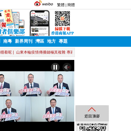
刊
南粵
新界周刊
灣區
地方
專題