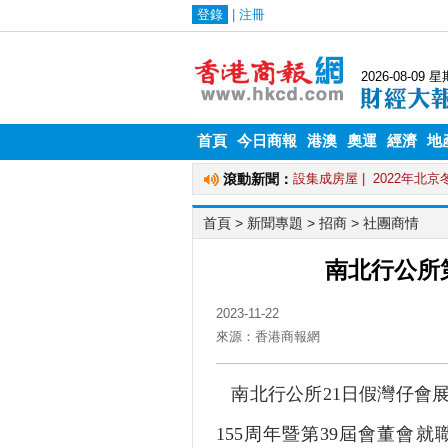
首頁
今日商報
港澳
奧運
經濟
地
首頁
> 新聞專題 >
招商
>
社團商情
南北行公所第
2023-11-22
來源：香港商報網
南北行公所21日假灣仔會
155周年暨第39屆會董會