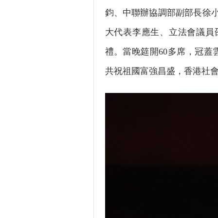
鈞、中聯辦協調部副部長徐
大代表李應生、立法會議員
禮。當晚筵開60多席，冠蓋
共祝祖國富強昌盛
，
香港社