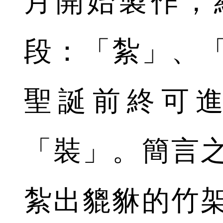
月開始製作，
段：「紮」、
聖誕前終可
「裝」。簡言
紮出貔貅的竹