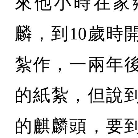
來他小時在家
麟，到10歲時
紮作，一兩年
的紙紮，但說
的麒麟頭，要