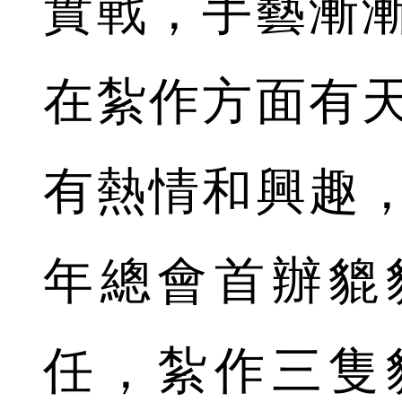
實戰，手藝漸
在紮作方面有
有熱情和興趣
年總會首辦貔
任，紮作三隻