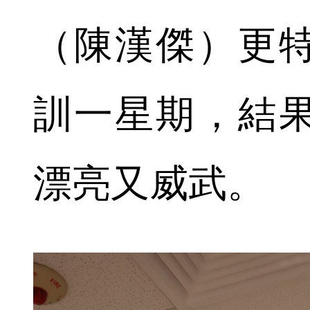
（陳漢傑）更
訓一星期，結
漂亮又威武。