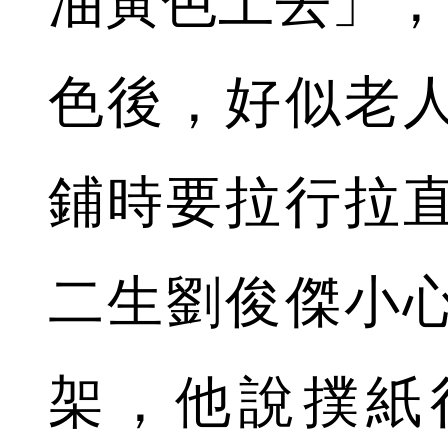
油黃色上去」，
色後，好似老
鋪時要拉行拉
二生劉俊傑小
架，他說撲紙