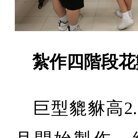
紮作四階段花
巨型貔貅高2.5