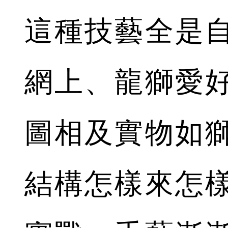
這種技藝全是
網上、龍獅愛
圖相及實物如
結構怎樣來怎