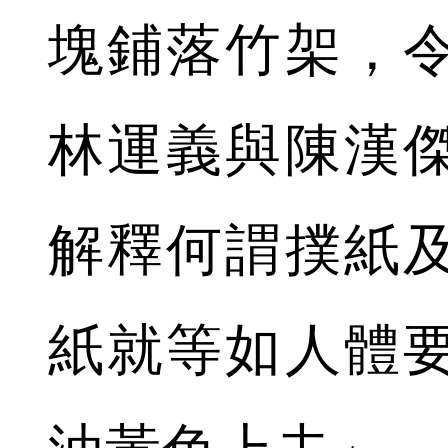
塊鋪落竹架，
林運義與陳漢
解釋何謂撲紙
紙就等如人體