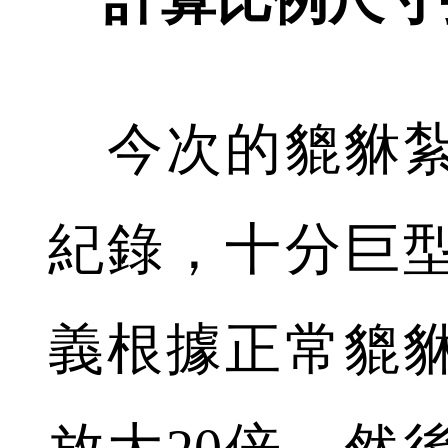
今次的貔貅紮
紀錄，十分巨
義根據正常貔